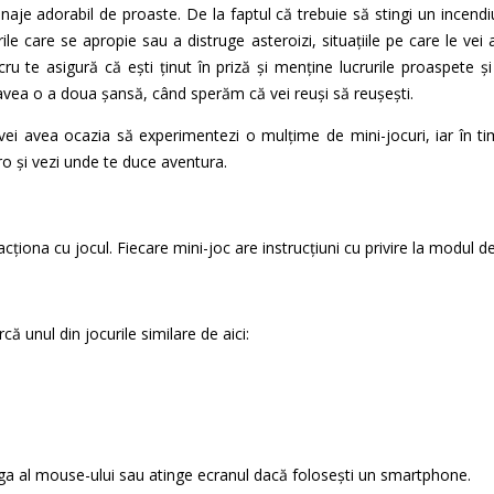
naje adorabil de proaste. De la faptul că trebuie să stingi un incend
rile care se apropie sau a distruge asteroizi, situațiile pe care le v
u te asigură că ești ținut în priză și menține lucrurile proaspete și 
 avea o a doua șansă, când sperăm că vei reuși să reușești.
 avea ocazia să experimentezi o mulțime de mini-jocuri, iar în timp
ro și vezi unde te duce aventura.
ționa cu jocul. Fiecare mini-joc are instrucțiuni cu privire la modul de
ă unul din jocurile similare de aici:
nga al mouse-ului sau atinge ecranul dacă folosești un smartphone.