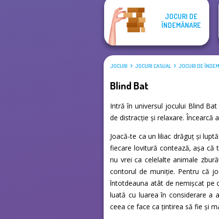
JOCURI DE
ÎNDEMÂNARE
JOCURI
JOCURI CASUAL
JOCURI DE ÎNDE
Blind Bat
Intră în universul jocului Blind Ba
de distracție și relaxare. Încearc
Joacă-te ca un liliac drăguț și lupt
fiecare lovitură contează, așa că 
nu vrei ca celelalte animale zburăt
contorul de muniție. Pentru că joc
întotdeauna atât de nemișcat pe câ
luată cu luarea în considerare a a
ceea ce face ca țintirea să fie și mai