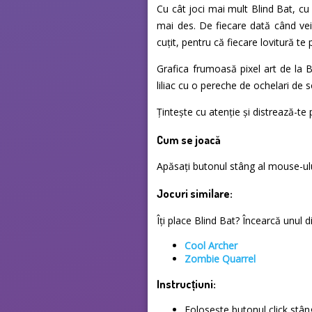
Cu cât joci mai mult Blind Bat, cu a
mai des. De fiecare dată când vei 
cuțit, pentru că fiecare lovitură te
Grafica frumoasă pixel art de la B
liliac cu o pereche de ochelari de 
Țintește cu atenție și distrează-te 
Cum se joacă
Apăsați butonul stâng al mouse-ului
Jocuri similare:
Îți place Blind Bat? Încearcă unul di
Cool Archer
Zombie Quarrel
Instrucțiuni:
Folosește butonul click stâ