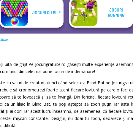
JOCURI
JOCURI CU BILE
RUNNING
MÂNARE
t și uită de griji! Pe Jocurigratuite.ro găsești multe experiențe asemă
ă acum unul din cele mai bune jocuri de îndemânare!
ă-te cu valuri de creaturi atunci când selectezi Blind Bat pe Jocurigratu
trebuie să cronometrezi foarte atent fiecare lovitură pe care o faci d
oare să te lovească și să te învingă. Din fericire, fiecare lovitură re
i ca un liliac în Blind Bat, te poți aștepta să zbori puțin, iar ast
t ți-ai dori. Iar acest lucru înseamnă, de asemenea, că fiecare lovitur
cestei mișcări constante. Desigur, nu doar tu zbori, deoarece și ina
 dificilă.