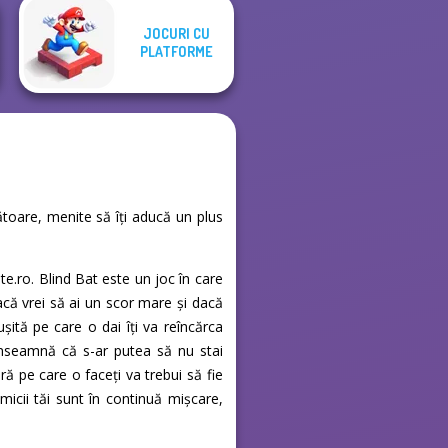
JOCURI CU
PLATFORME
nătoare, menite să îți aducă un plus
ite.ro. Blind Bat este un joc în care
acă vrei să ai un scor mare și dacă
ușită pe care o dai îți va reîncărca
a înseamnă că s-ar putea să nu stai
ă pe care o faceți va trebui să fie
micii tăi sunt în continuă mișcare,