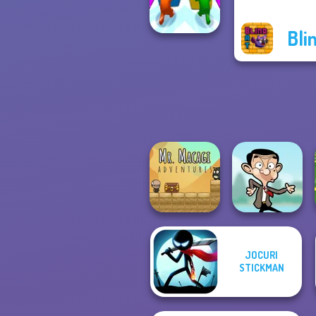
Organize It
Bli
Push The Colors
JOCURI
Mr. Macagi
STICKMAN
Adventures
Mr Bean Jump