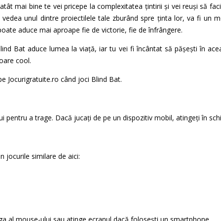
tât mai bine te vei pricepe la complexitatea țintirii și vei reuși să faci
vedea unul dintre proiectilele tale zburând spre ținta lor, va fi un
 poate aduce mai aproape fie de victorie, fie de înfrângere.
lind Bat aduce lumea la viață, iar tu vei fi încântat să pășești în ace
soare cool.
pe Jocurigratuite.ro când joci Blind Bat.
 pentru a trage. Dacă jucați de pe un dispozitiv mobil, atingeți în sc
n jocurile similare de aici:
nga al mouse-ului sau atinge ecranul dacă folosești un smartphone.