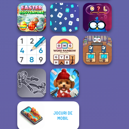
Easter
Eggventure
Words Match
Words with Owl
OMG Word
Black Friday
Sudoku Royal
Rainbow
Stacker
JOCURI DE
Stick Duel: Battle
MOBIL
Hero
Pet Salon 2