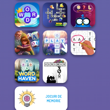
Word Connect
Image
Puzzle
Crossword
Words with Owl
Word Scramble:
Family Tales
Bubble Letters
Letters Match
JOCURI DE
MEMORIE
Word Haven
Hangman