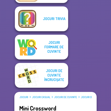
JOCURI TRIVIA
JOCURI
FORMARE DE
CUVINTE
JOCURI DE
CUVINTE
ÎNCRUCIȘATE
JOCURI
JOCURI CASUAL
JOCURI DE CUVINTE
JOCURI DE CUVINTE ÎNCR
Mini Crossword