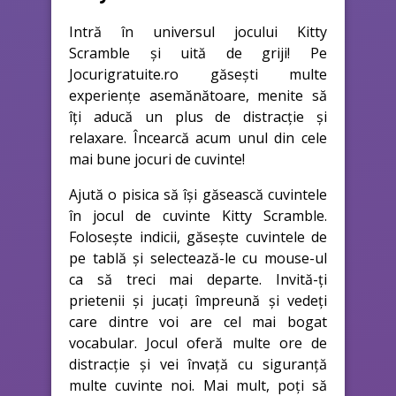
Intră în universul jocului Kitty
Scramble și uită de griji! Pe
Jocurigratuite.ro găsești multe
experiențe asemănătoare, menite să
îți aducă un plus de distracție și
relaxare. Încearcă acum unul din cele
mai bune jocuri de cuvinte!
Ajută o pisica să își găsească cuvintele
în jocul de cuvinte Kitty Scramble.
Folosește indicii, găsește cuvintele de
pe tablă și selectează-le cu mouse-ul
ca să treci mai departe. Invită-ți
prietenii și jucați împreună și vedeți
care dintre voi are cel mai bogat
vocabular. Jocul oferă multe ore de
distracție și vei învață cu siguranță
multe cuvinte noi. Mai mult, poți să