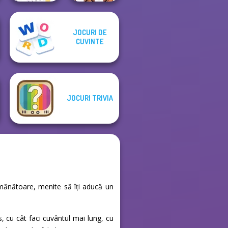
JOCURI DE
Word Search
OMG Word
CUVINTE
Puzzle
Rainbow
JOCURI TRIVIA
semănătoare, menite să îți aducă un
, cu cât faci cuvântul mai lung, cu