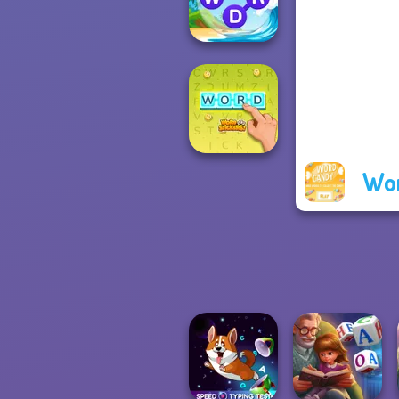
Wordmeister
Word Connect
Puzzle
Wo
Word Stickers!