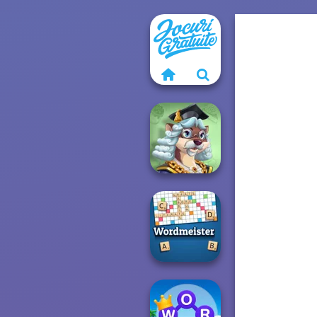
Words With Prof.
Wisely