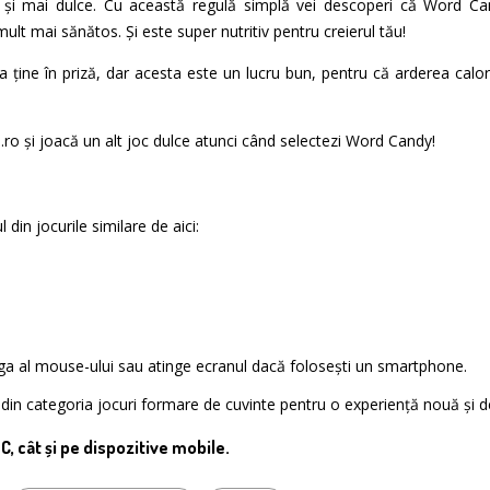
i mai dulce. Cu această regulă simplă vei descoperi că Word Cand
ult mai sănătos. Și este super nutritiv pentru creierul tău!
ține în priză, dar acesta este un lucru bun, pentru că arderea calori
e.ro și joacă un alt joc dulce atunci când selectezi Word Candy!
din jocurile similare de aici:
nga al mouse-ului sau atinge ecranul dacă folosești un smartphone.
te din categoria jocuri formare de cuvinte pentru o experiență nouă și d
PC, cât și pe dispozitive mobile.