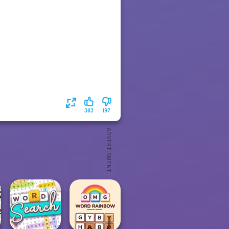
303
197