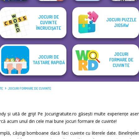
JOCURI DE
JOCURI PUZZLE
CUVINTE
Word Search
JIGSAW
Bubble Letters
ÎNCRUCIȘATE
Letters Match
Universe 2
Phrasle Master
JOCURI
JOCURI DE
FORMARE DE
TASTARE RAPIDĂ
CUVINTE
TE
JOCURI FORMARE DE CUVINTE
ndy și uită de griji! Pe Jocurigratuite.ro găsești multe experiențe a
earcă acum unul din cele mai bune jocuri formare de cuvinte!
plă, câștigi bomboane dacă faci cuvinte cu literele date. Bineînțeles