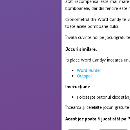
atât recompensa este mai mare ș
bomboanele, dar din fericire este m
Cronometrul din Word Candy te va 
toate acele bomboane dulci.
Învață cuvinte noi pe Jocurigratuit
Jocuri similare:
Îți place Word Candy? Încearcă unul 
Word Hunter
Outspell
Instrucțiuni:
Folosește butonul click stâ
Încearcă și celelalte jocuri gratui
Acest joc poate fi jucat atât pe 