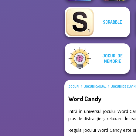
SCRABBLE
Speed Typing
Word Scramble:
Test
Family Tales
JOCURI DE
MEMORIE
JOCURI
JOCURI CASUAL
JOCURI DE CUVIN
Word Candy
Intră în universul jocului Word Ca
plus de distracție și relaxare. Înc
Regula jocului Word Candy este sim