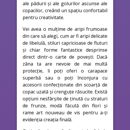
ale pădurii și ale golurilor ascunse ale
copacilor, creând un spațiu confortabil
pentru creativitate.
Vei avea o mulțime de aripi frumoase
din care să alegi, cum ar fi aripi delicate
de libelulă, stiluri capricioase de fluturi
și chiar forme fantastice desprinse
direct dintr-o carte de povești. Dacă
zâna ta are nevoie de mai multă
protecție, îi poți oferi o carapace
superbă sau o poți înconjura cu
accesorii confecționate din scoarță de
copac uzată și crenguțe răsucite. Există
opțiuni nesfârșite de ținută cu straturi
de frunze, modă făcută din flori și
rame art nouveau de vis pentru a-ți
evidenția creația finală.