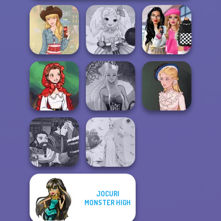
Bab's Back to
Anime Fairy
School Style
Americana
Creator
Cha...
Little Red Riding
Dark Mage
Hood
Creator
Victorian Alice
JOCURI
Manga Creator
World Of
MONSTER HIGH
Princess Gala
Fantasy...
Host