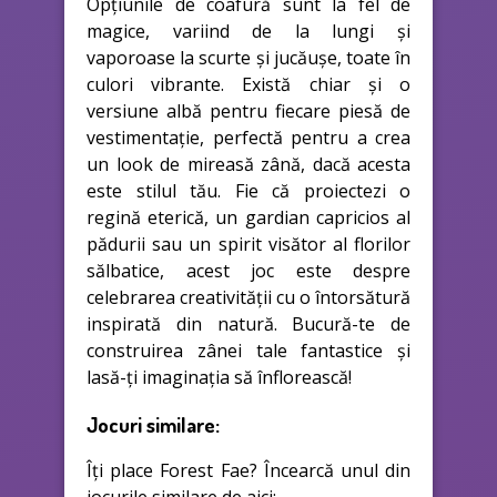
Opțiunile de coafură sunt la fel de
magice, variind de la lungi și
vaporoase la scurte și jucăușe, toate în
culori vibrante. Există chiar și o
versiune albă pentru fiecare piesă de
vestimentație, perfectă pentru a crea
un look de mireasă zână, dacă acesta
este stilul tău. Fie că proiectezi o
regină eterică, un gardian capricios al
pădurii sau un spirit visător al florilor
sălbatice, acest joc este despre
celebrarea creativității cu o întorsătură
inspirată din natură. Bucură-te de
construirea zânei tale fantastice și
lasă-ți imaginația să înflorească!
Jocuri similare:
Îți place Forest Fae? Încearcă unul din