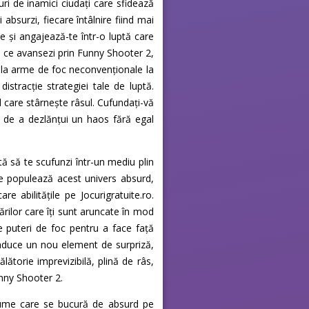
ri de inamici ciudați care sfidează
absurzi, fiecare întâlnire fiind mai
e și angajează-te într-o luptă care
 ce avansezi prin Funny Shooter 2,
e la arme de foc neconvenționale la
stracție strategiei tale de luptă.
 care stârnește râsul. Cufundați-vă
 de a dezlănțui un haos fără egal
tă să te scufunzi într-un mediu plin
re populează acest univers absurd,
re abilitățile pe Jocurigratuite.ro.
rilor care îți sunt aruncate în mod
 puteri de foc pentru a face față
l aduce un nou element de surpriză,
ătorie imprevizibilă, plină de râs,
unny Shooter 2.
 lume care se bucură de absurd pe