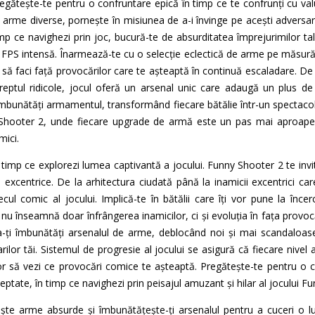
egătește-te pentru o confruntare epică în timp ce te confrunți cu valu
de arme diverse, pornește în misiunea de a-i învinge pe acești adversari 
 ce navighezi prin joc, bucură-te de absurditatea împrejurimilor tal
 FPS intensă. Înarmează-te cu o selecție eclectică de arme pe măsură
t să faci față provocărilor care te așteaptă în continuă escaladare. D
eptul ridicole, jocul oferă un arsenal unic care adaugă un plus de di
îmbunătăți armamentul, transformând fiecare bătălie într-un spectacol
 Shooter 2, unde fiecare upgrade de armă este un pas mai aproape
mici.
în timp ce explorezi lumea captivantă a jocului. Funny Shooter 2 te invi
excentrice. De la arhitectura ciudată până la inamicii excentrici ca
cul comic al jocului. Implică-te în bătălii care îți vor pune la încerca
u înseamnă doar înfrângerea inamicilor, ci și evoluția în fața provocă
-ți îmbunătăți arsenalul de arme, deblocând noi și mai scandaloase
arilor tăi. Sistemul de progresie al jocului se asigură că fiecare nive
 să vezi ce provocări comice te așteaptă. Pregătește-te pentru o căl
teptate, în timp ce navighezi prin peisajul amuzant și hilar al jocului F
uiește arme absurde și îmbunătățește-ți arsenalul pentru a cuceri o