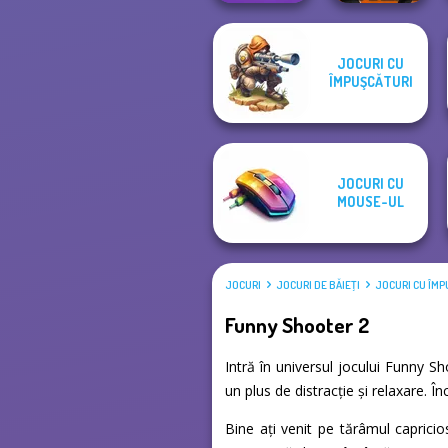
JOCURI CU
Merge 2048 Gun
ÎMPUŞCĂTURI
Rush
Kour.io
JOCURI CU
MOUSE-UL
JOCURI
JOCURI DE BĂIEŢI
JOCURI CU ÎMP
Funny Shooter 2
Intră în universul jocului Funny S
un plus de distracție și relaxare. 
Bine ați venit pe tărâmul caprici