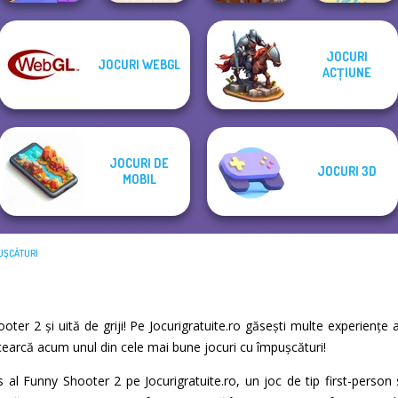
JOCURI
JOCURI WEBGL
Block Color
Home Design:
Construction
ACȚIUNE
Puzzle Blast
Small House
Ramp Jumping
Bike Jump
JOCURI DE
JOCURI 3D
MOBIL
UŞCĂTURI
hooter 2 și uită de griji! Pe Jocurigratuite.ro găsești multe experienț
Încearcă acum unul din cele mai bune jocuri cu împuşcături!
os al Funny Shooter 2 pe Jocurigratuite.ro, un joc de tip first-perso