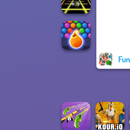
Rush
Ball Surfer 3D
Fun
Bubble Shooter
HD 3