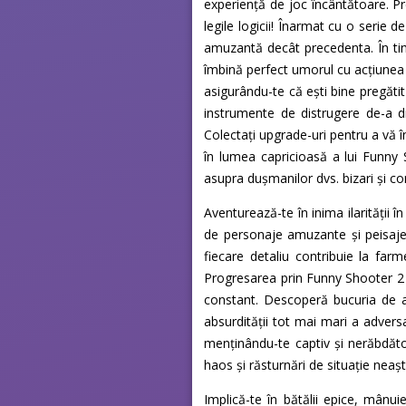
experiență de joc încântătoare. Pr
legile logicii! Înarmat cu o serie 
amuzantă decât precedenta. În timp
îmbină perfect umorul cu acțiunea
asigurându-te că ești bine pregăti
instrumente de distrugere de-a dr
Colectați upgrade-uri pentru a vă 
în lumea capricioasă a lui Funny
asupra dușmanilor dvs. bizari și co
Aventurează-te în inima ilarității 
de personaje amuzante și peisaje 
fiecare detaliu contribuie la farme
Progresarea prin Funny Shooter 2 n
constant. Descoperă bucuria de a
absurdității tot mai mari a advers
menținându-te captiv și nerăbdător
haos și răsturnări de situație neaș
Implică-te în bătălii epice, mân