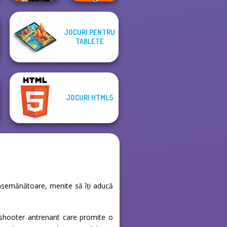
JOCURI PENTRU
Sniper Combat
Noob vs Pro
TABLETE
3D
Challenge
JOCURI HTML5
e asemănătoare, menite să îți aducă
n shooter antrenant care promite o