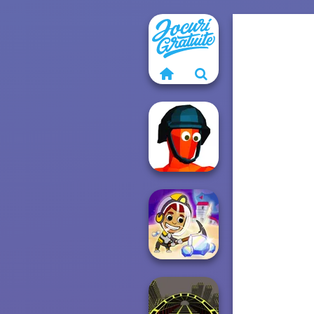
Funny Shooter
Idle Miner Space