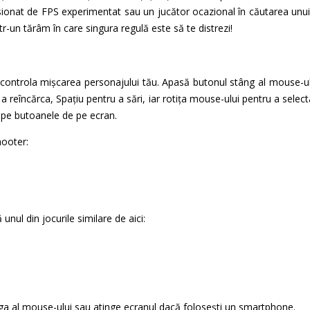
pasionat de FPS experimentat sau un jucător ocazional în căutarea un
tr-un tărâm în care singura regulă este să te distrezi!
ontrola mișcarea personajului tău. Apasă butonul stâng al mouse-ulu
 a reîncărca, Spațiu pentru a sări, iar rotița mouse-ului pentru a selec
b pe butoanele de pe ecran.
hooter:
unul din jocurile similare de aici:
nga al mouse-ului sau atinge ecranul dacă folosești un smartphone.