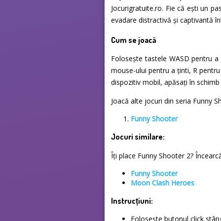
Jocurigratuite.ro. Fie că ești un 
evadare distractivă și captivantă în
Cum se joacă
Folosește tastele WASD pentru a c
mouse-ului pentru a ținti, R pentru
dispozitiv mobil, apăsați în schim
Joacă alte jocuri din seria Funny S
Funny Shooter
Jocuri similare:
Îți place Funny Shooter 2? Încearcă 
Funny Shooter
Moon Clash Heroes
Instrucțiuni:
Folosește butonul click stâ