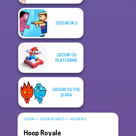
JOCURI ÎN 2
JOCURI CU
PLATFORME
JOCURI CU FOC
ȘI APĂ
JOCURI
JOCURI DE BĂIEŢI
JOCURI ÎN 2
Hoop Royale