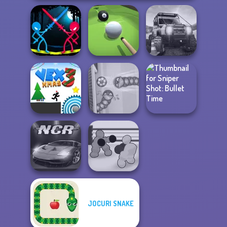
Stick Duel:
Medieval Wars
Pool Master 3D
Offroad Life 3D
Sniper Shot:
Vex 3 Xmas
Soccer Snakes
Bullet Time
JOCURI SNAKE
Boxing Gang
Night City Racing
Stars