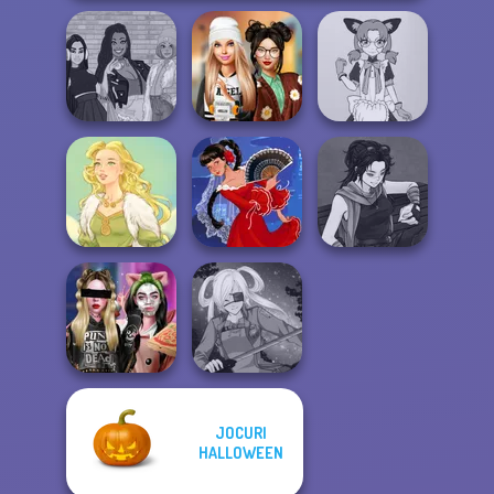
The Fly Squad:
Dress To Impress
Tokyo Mew Mew
#squadgoals
Back To Schoo...
Creator
Manga Creator
Goddess Freya
Flamenco Dancer
Star Wars: Page...
JOCURI
Billie's Weekly
HALLOWEEN
Planner
SNK Cosplayer