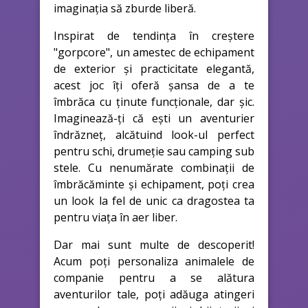
imaginația să zburde liberă.
Inspirat de tendința în creștere
"gorpcore", un amestec de echipament
de exterior și practicitate elegantă,
acest joc îți oferă șansa de a te
îmbrăca cu ținute funcționale, dar șic.
Imaginează-ți că ești un aventurier
îndrăzneț, alcătuind look-ul perfect
pentru schi, drumeție sau camping sub
stele. Cu nenumărate combinații de
îmbrăcăminte și echipament, poți crea
un look la fel de unic ca dragostea ta
pentru viața în aer liber.
Dar mai sunt multe de descoperit!
Acum poți personaliza animalele de
companie pentru a se alătura
aventurilor tale, poți adăuga atingeri