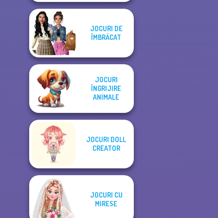
JOCURI DE
ÎMBRĂCAT
JOCURI
ÎNGRIJIRE
ANIMALE
JOCURI DOLL
CREATOR
JOCURI CU
MIRESE