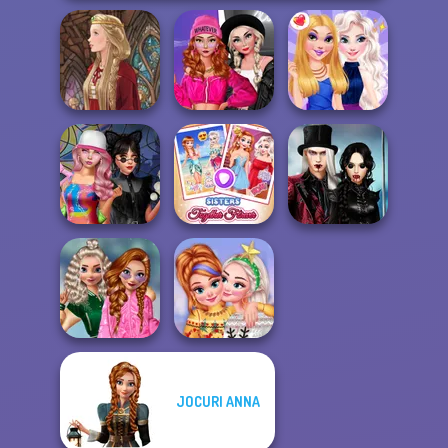
Fashion Wars
Monochrome Vs
Medieval Doll
Rai...
BFFs Night Out
Twilight
Spin The Bottle
Sisters Together
Enchantment
Style Exchange...
Forever
Vampire R...
School
JOCURI ANNA
Popularity
New Christmas
Challenge
Sweater Design