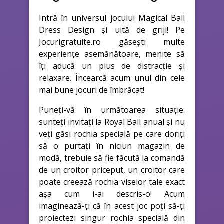
Intră în universul jocului Magical Ball
Dress Design și uită de griji! Pe
Jocurigratuite.ro găsești multe
experiențe asemănătoare, menite să
îți aducă un plus de distracție și
relaxare. Încearcă acum unul din cele
mai bune jocuri de îmbrăcat!
Puneți-vă în următoarea situație:
sunteți invitați la Royal Ball anual și nu
veți găsi rochia specială pe care doriți
să o purtați în niciun magazin de
modă, trebuie să fie făcută la comandă
de un croitor priceput, un croitor care
poate creează rochia viselor tale exact
așa cum i-ai descris-o! Acum
imaginează-ți că în acest joc poți să-ți
proiectezi singur rochia specială din