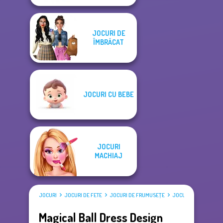
JOCURI DE
ÎMBRĂCAT
JOCURI CU BEBE
JOCURI
MACHIAJ
JOCURI
JOCURI DE FETE
JOCURI DE FRUMUSEŢE
JOCURI DE ÎMBRĂCAT
Magical Ball Dress Design