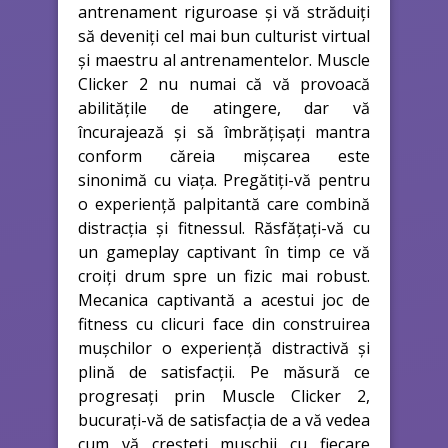
antrenament riguroase și vă străduiți
să deveniți cel mai bun culturist virtual
și maestru al antrenamentelor. Muscle
Clicker 2 nu numai că vă provoacă
abilitățile de atingere, dar vă
încurajează și să îmbrățișați mantra
conform căreia mișcarea este
sinonimă cu viața. Pregătiți-vă pentru
o experiență palpitantă care combină
distracția și fitnessul. Răsfățați-vă cu
un gameplay captivant în timp ce vă
croiți drum spre un fizic mai robust.
Mecanica captivantă a acestui joc de
fitness cu clicuri face din construirea
mușchilor o experiență distractivă și
plină de satisfacții. Pe măsură ce
progresați prin Muscle Clicker 2,
bucurați-vă de satisfacția de a vă vedea
cum vă creșteți mușchii cu fiecare