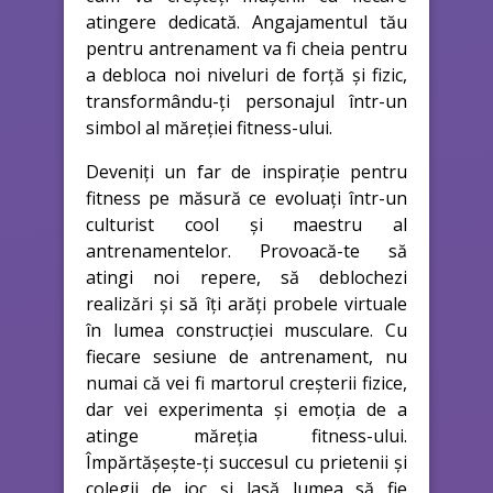
atingere dedicată. Angajamentul tău
pentru antrenament va fi cheia pentru
a debloca noi niveluri de forță și fizic,
transformându-ți personajul într-un
simbol al măreției fitness-ului.
Deveniți un far de inspirație pentru
fitness pe măsură ce evoluați într-un
culturist cool și maestru al
antrenamentelor. Provoacă-te să
atingi noi repere, să deblochezi
realizări și să îți arăți probele virtuale
în lumea construcției musculare. Cu
fiecare sesiune de antrenament, nu
numai că vei fi martorul creșterii fizice,
dar vei experimenta și emoția de a
atinge măreția fitness-ului.
Împărtășește-ți succesul cu prietenii și
colegii de joc și lasă lumea să fie