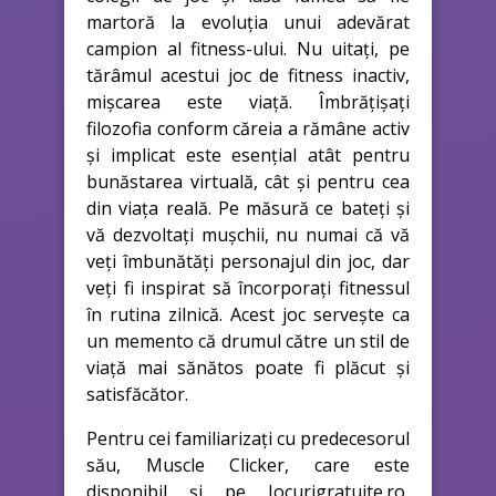
martoră la evoluția unui adevărat
campion al fitness-ului. Nu uitați, pe
tărâmul acestui joc de fitness inactiv,
mișcarea este viață. Îmbrățișați
filozofia conform căreia a rămâne activ
și implicat este esențial atât pentru
bunăstarea virtuală, cât și pentru cea
din viața reală. Pe măsură ce bateți și
vă dezvoltați mușchii, nu numai că vă
veți îmbunătăți personajul din joc, dar
veți fi inspirat să încorporați fitnessul
în rutina zilnică. Acest joc servește ca
un memento că drumul către un stil de
viață mai sănătos poate fi plăcut și
satisfăcător.
Pentru cei familiarizați cu predecesorul
său, Muscle Clicker, care este
disponibil și pe Jocurigratuite.ro,