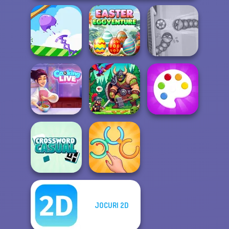
Easter
Mini Springs
Eggventure
Soccer Snakes
Cooking Live: Be
a Chef&Cook
Dragon Hunter
Fun Colors
JOCURI 2D
Casual
Untangle Rings
Crossword
Master