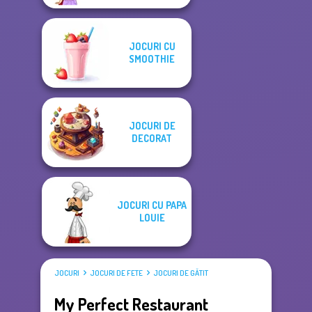
JOCURI CU
SMOOTHIE
JOCURI DE
DECORAT
JOCURI CU PAPA
LOUIE
JOCURI
JOCURI DE FETE
JOCURI DE GĂTIT
My Perfect Restaurant