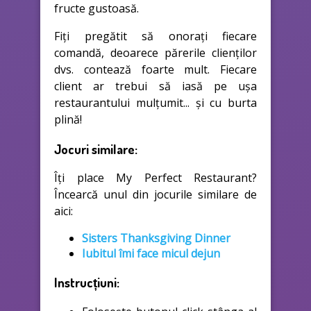
fructe gustoasă.
Fiți pregătit să onorați fiecare
comandă, deoarece părerile clienților
dvs. contează foarte mult. Fiecare
client ar trebui să iasă pe ușa
restaurantului mulțumit... și cu burta
plină!
Jocuri similare:
Îți place My Perfect Restaurant?
Încearcă unul din jocurile similare de
aici:
Sisters Thanksgiving Dinner
Iubitul îmi face micul dejun
Instrucțiuni: