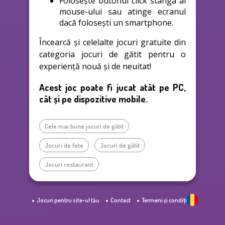
Folosește butonul click stânga al
mouse-ului sau atinge ecranul
dacă folosești un smartphone.
Încearcă și celelalte jocuri gratuite din
categoria jocuri de gătit pentru o
experiență nouă și de neuitat!
Acest joc poate fi jucat atât pe PC,
cât și pe dispozitive mobile.
Cele mai bune jocuri de gătit
Jocuri de fete
Jocuri de gătit
Jocuri restaurant
Jocuri pentru site-ul tău
Contact
Termeni și condiții