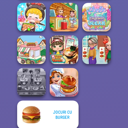
ASMR Girl:
Livestream
Hotel Fever
Tiny Baker Ocean
Mukbang
Tycoon
Jelly Cake
Grandma Recipe
Cooking
Purr-fect Scoops
Ramen
Madness
JOCURI CU
Cooking Cafe
BURGER
Food Chef
Cooking Festival