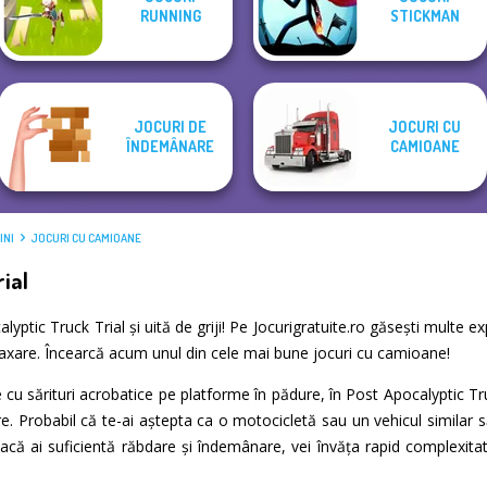
The Impossible
Offroad
Night OffRoad
RUNNING
STICKMAN
Quiz Classic
Simulator
Timberman
Cargo
JOCURI DE
JOCURI CU
ÎNDEMÂNARE
CAMIOANE
INI
JOCURI CU CAMIOANE
ial
calyptic Truck Trial și uită de griji! Pe Jocurigratuite.ro găsești mult
relaxare. Încearcă acum unul din cele mai bune jocuri cu camioane!
cu sărituri acrobatice pe platforme în pădure, în Post Apocalyptic Truc
ire. Probabil că te-ai aștepta ca o motocicletă sau un vehicul similar s
dacă ai suficientă răbdare și îndemânare, vei învăța rapid complexitat