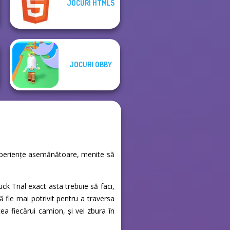
JOCURI HTML5
Backflip Maniac
Offroad Island
JOCURI OBBY
e experiențe asemănătoare, menite să
k Trial exact asta trebuie să faci,
ă fie mai potrivit pentru a traversa
ea fiecărui camion, și vei zbura în