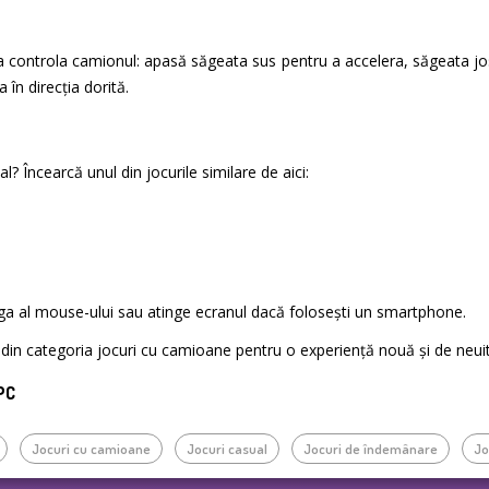
 controla camionul: apasă săgeata sus pentru a accelera, săgeata jos
 în direcția dorită.
al? Încearcă unul din jocurile similare de aici:
nga al mouse-ului sau atinge ecranul dacă folosești un smartphone.
te din categoria jocuri cu camioane pentru o experiență nouă și de neuit
 PC
Jocuri cu camioane
Jocuri casual
Jocuri de îndemânare
Jo