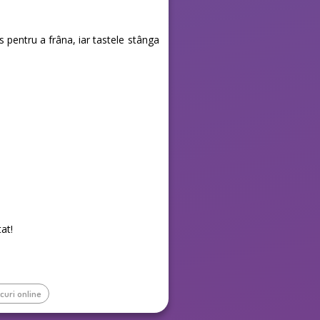
 pentru a frâna, iar tastele stânga
at!
curi online