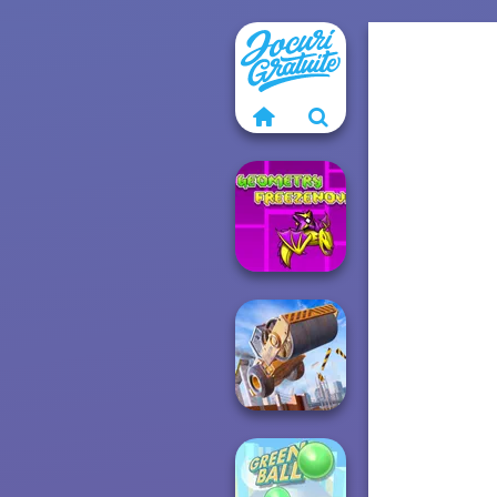
Geometry Dash:
FreezeNova
Game
Construction