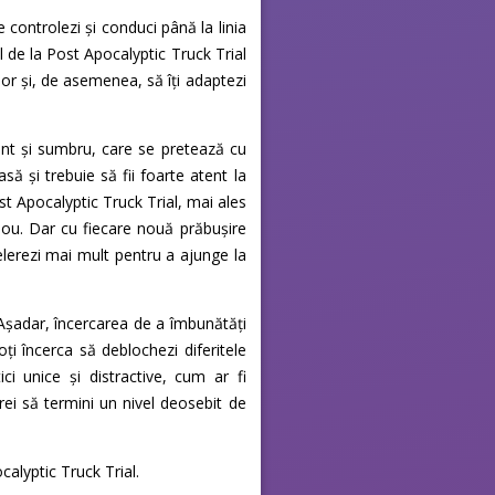
e controlezi și conduci până la linia
l de la Post Apocalyptic Truck Trial
elor și, de asemenea, să îți adaptezi
ant și sumbru, care se pretează cu
să și trebuie să fii foarte atent la
st Apocalyptic Truck Trial, mai ales
n nou. Dar cu fiecare nouă prăbușire
elerezi mai mult pentru a ajunge la
e. Așadar, încercarea de a îmbunătăți
i încerca să deblochezi diferitele
ci unice și distractive, cum ar fi
ei să termini un nivel deosebit de
calyptic Truck Trial.