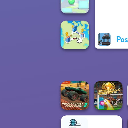
Ramp Jumping
Pos
Green Ball
State Connect