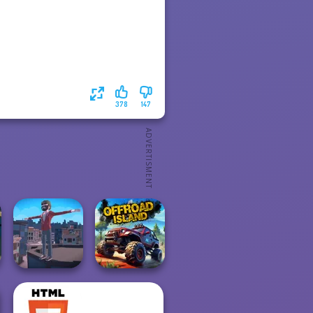
378
147