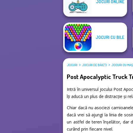
JOCURI ONLINE
Monster Truck
3D Free Kick
Crazy Racing 2
World Cup 18
JOCURI CU BILE
JOCURI
JOCURI DE BĂIEŢI
JOCURI CU MAȘ
Post Apocalyptic Truck Tr
Intră în universul jocului Post Apo
îți aducă un plus de distracție și 
Chiar dacă nu asociezi camioanele 
dacă vrei să ajungi la linia de sos
un astfel de teren înșelător, dar 
curând prin fiecare nivel.