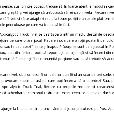
imense, sus, printre copaci, trebuie să fii foarte atent la modul în car
are greșită și vei ajunge să trebuiască să reîncepi nivelul. Fiecare nive
 să înveți și să te adaptezi rapid la toate pozițiile unice ale platform
rile periculoase pe care va trebui să le faci.
 Apocalyptic Truck Trial se desfășoară într-un mediu destul de dezol
ire pe care o are jocul. Fiecare întoarcere a roții poate fi periculoa
zi sau te deplasezi înainte și înapoi. Prăbușirile sunt de așteptat în Po
ou, dar, din fericire, poți să repornești cu ușurință și să încerci di
 trebui să încetinești într-o anumită porțiune sau dacă trebuie să acc
ecare nivel, obții un scor final, cel mai bun fiind un scor de trei stel
 provocare suplimentară pe care poți încerca să o abordezi. Sau, poț
ocalyptic Truck Trial, fiecare cu propriile modele și caracteristi
e că schimbarea camionului tău este exact ceea ce ai nevoie dacă vr
ajunge la linia de sosire atunci când joci Jocurigratuite.ro pe Post Apo