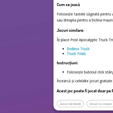
Cum se joacă
Folosește tastele săgeată pentru a
sau dreapta pentru a înclina mașina
Jocuri similare:
Îți place Post Apocalyptic Truck Tri
Endless Truck
Truck Trials
Instrucțiuni:
Folosește butonul click stâ
Încearcă și celelalte jocuri gratui
Acest joc poate fi jucat doar pe
Jocuri de băieţi
Jocuri cu mașini