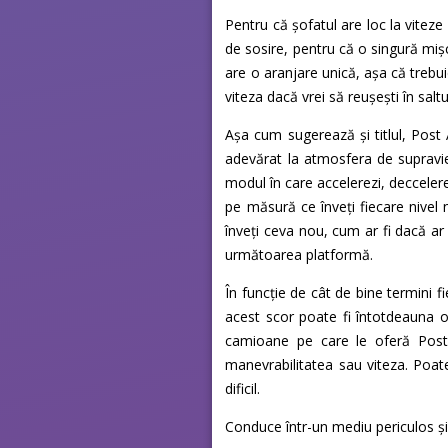
Pentru că șofatul are loc la viteze 
de sosire, pentru că o singură mișc
are o aranjare unică, așa că trebuie
viteza dacă vrei să reușești în saltu
Așa cum sugerează și titlul, Post
adevărat la atmosfera de supraviețu
modul în care accelerezi, deccelere
pe măsură ce înveți fiecare nivel n
înveți ceva nou, cum ar fi dacă ar
următoarea platformă.
În funcție de cât de bine termini fi
acest scor poate fi întotdeauna o
camioane pe care le oferă Post Ap
manevrabilitatea sau viteza. Poat
dificil.
Conduce într-un mediu periculos și 