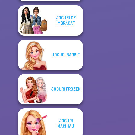
JOCURI DE
ÎMBRĂCAT
JOCURI BARBIE
JOCURI FROZEN
JOCURI
MACHIAJ