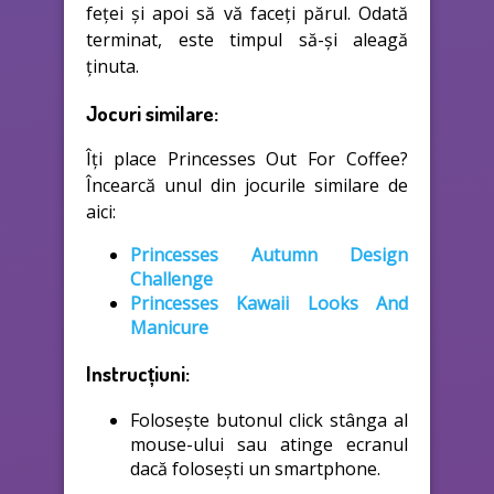
feței și apoi să vă faceți părul. Odată
terminat, este timpul să-și aleagă
ținuta.
Jocuri similare:
Îți place Princesses Out For Coffee?
Încearcă unul din jocurile similare de
aici:
Princesses Autumn Design
Challenge
Princesses Kawaii Looks And
Manicure
Instrucțiuni:
Folosește butonul click stânga al
mouse-ului sau atinge ecranul
dacă folosești un smartphone.