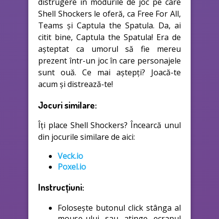
distrugere în modurile de joc pe care
Shell Shockers le oferă, ca Free For All,
Teams și Captula the Spatula. Da, ai
citit bine, Captula the Spatula! Era de
așteptat ca umorul să fie mereu
prezent într-un joc în care personajele
sunt ouă. Ce mai aștepți? Joacă-te
acum și distrează-te!
Jocuri similare:
Îți place Shell Shockers? Încearcă unul
din jocurile similare de aici:
Veck.io
Poxel.io
Instrucțiuni:
Folosește butonul click stânga al
mouse-ului sau atinge ecranul