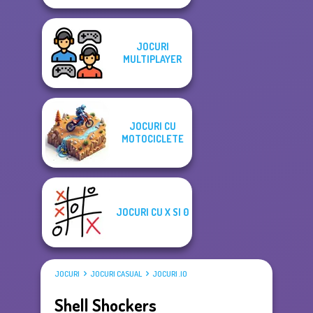
JOCURI
MULTIPLAYER
JOCURI CU
MOTOCICLETE
JOCURI CU X SI 0
JOCURI
JOCURI CASUAL
JOCURI .IO
Shell Shockers