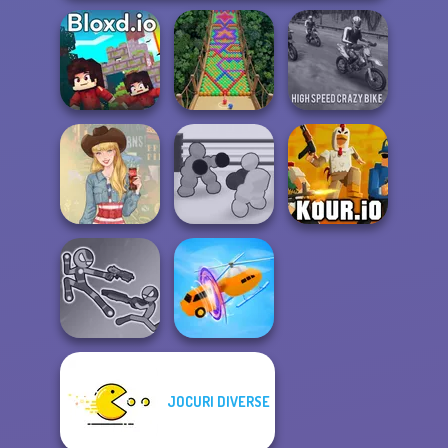
High Speed Crazy
Bloxd.io
Bubble Fall
Bike
Boxing Gang
Americana
Stars
Kour.io
JOCURI DIVERSE
Stick Duel: Battle
Hero
Shape-shifting