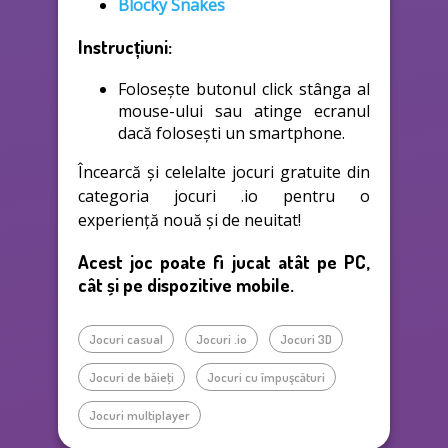
Blocky Snakes
Instrucțiuni:
Folosește butonul click stânga al
mouse-ului sau atinge ecranul
dacă folosești un smartphone.
Încearcă și celelalte jocuri gratuite din
categoria jocuri .io pentru o
experiență nouă și de neuitat!
Acest joc poate fi jucat atât pe PC,
cât și pe dispozitive mobile.
Jocuri casual
Jocuri .io
Jocuri 3D
Jocuri de băieţi
Jocuri cu împuşcături
Jocuri multiplayer