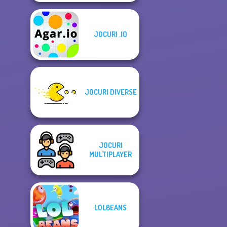
JOCURI .IO
JOCURI DIVERSE
JOCURI
MULTIPLAYER
LOLBEANS