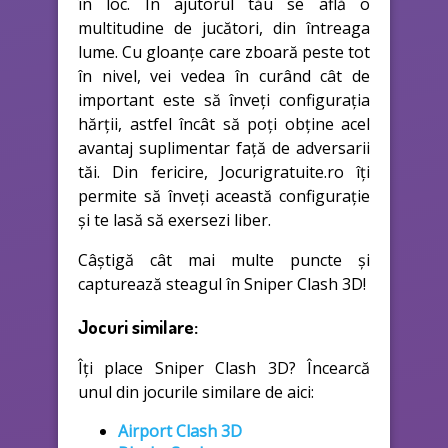
în loc. În ajutorul tău se află o
multitudine de jucători, din întreaga
lume. Cu gloanțe care zboară peste tot
în nivel, vei vedea în curând cât de
important este să înveți configurația
hărții, astfel încât să poți obține acel
avantaj suplimentar față de adversarii
tăi. Din fericire, Jocurigratuite.ro îți
permite să înveți această configurație
și te lasă să exersezi liber.
Câștigă cât mai multe puncte și
capturează steagul în Sniper Clash 3D!
Jocuri similare:
Îți place Sniper Clash 3D? Încearcă
unul din jocurile similare de aici:
Airport Clash 3D