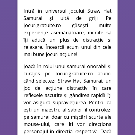
Intră în universul jocului Straw Hat
Samurai și uită de griji! Pe
Jocurigratuite.ro găsești multe
experiențe asemănătoare, menite să
îți aducă un plus de distracție și
relaxare. Încearcă acum unul din cele
mai bune jocuri acțiune!
Joacă în rolul unui samurai onorabil și
curajos pe Jocurigratuite.ro atunci
când selectezi Straw Hat Samurai, un
joc de acțiune distractiv în care
reflexele ascuțite și gândirea rapidă îți
vor asigura supraviețuirea. Pentru că
ești un maestru al sabiei, îl controlezi
pe samurai doar cu mișcări scurte ale
mouse-ului, care îți vor direcționa
personajul în direcția respectivă. Dacă