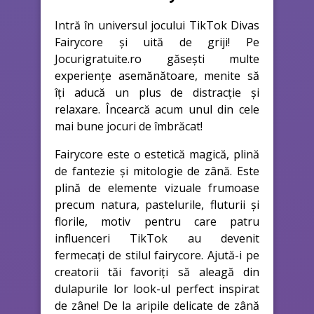
Intră în universul jocului TikTok Divas
Fairycore și uită de griji! Pe
Jocurigratuite.ro găsești multe
experiențe asemănătoare, menite să
îți aducă un plus de distracție și
relaxare. Încearcă acum unul din cele
mai bune jocuri de îmbrăcat!
Fairycore este o estetică magică, plină
de fantezie și mitologie de zână. Este
plină de elemente vizuale frumoase
precum natura, pastelurile, fluturii și
florile, motiv pentru care patru
influenceri TikTok au devenit
fermecați de stilul fairycore. Ajută-i pe
creatorii tăi favoriți să aleagă din
dulapurile lor look-ul perfect inspirat
de zâne! De la aripile delicate de zână