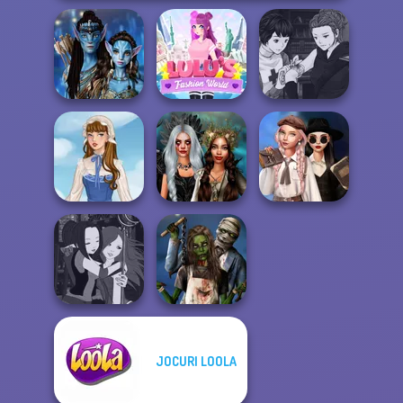
Manga Creator
Avatar Na'vi
Lulus Fashion
Vampire Hunter
Warriors Saga
World
P...
Wednesday's
Enchanted
Breakup
French Folklore
Realms
Handbook
JOCURI LOOLA
Manga Creator -
Zombie
Fantasy World...
Romance