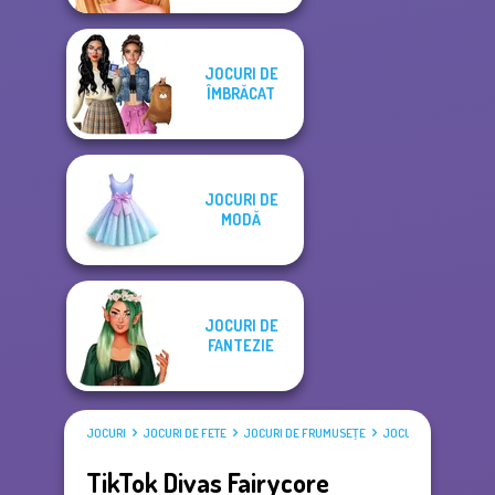
JOCURI DE
ÎMBRĂCAT
JOCURI DE
MODĂ
JOCURI DE
FANTEZIE
JOCURI
JOCURI DE FETE
JOCURI DE FRUMUSEŢE
JOCURI DE ÎMBRĂCAT
TikTok Divas Fairycore