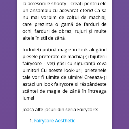
la accesoriile shooty - creați pentru ele
un ansamblu cu adevărat eteric! Ca să
nu mai vorbim de colțul de machiaj,
care prezintă o gamă de farduri de
ochi, farduri de obraz, rujuri și multe
altele în stil de zână.
Includeți puțină magie în look alegând
piesele preferate de machiaj și bijuterii
fairycore - veți găsi cu siguranță ceva
uimitor! Cu aceste look-uri, prietenele
tale vor fi uimite de uimire! Creează-ți
astăzi un look fairycore și răspândește
scântei de magie de zână în întreaga
lume!
Joacă alte jocuri din seria Fairycore:
Fairycore Aesthetic