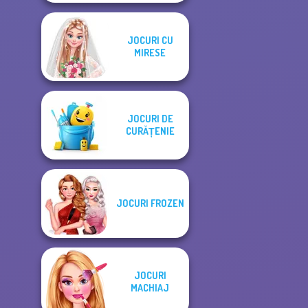
JOCURI CU
MIRESE
JOCURI DE
CURĂȚENIE
JOCURI FROZEN
JOCURI
MACHIAJ