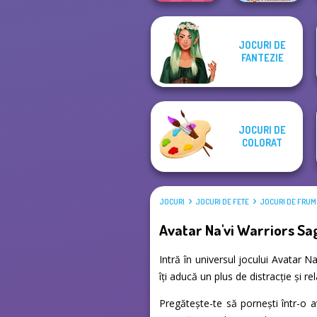
JOCURI DE
Extreme
ASMR Stye
FANTEZIE
Makeover
Treatment
JOCURI DE
COLORAT
JOCURI
JOCURI DE FETE
JOCURI DE FRU
Avatar Na'vi Warriors Sa
Intră în universul jocului Avatar N
îți aducă un plus de distracție și 
Pregătește-te să pornești într-o 