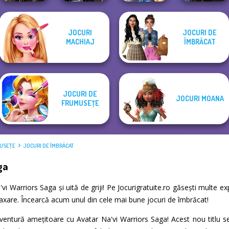
Elven Kingdom
Storybook Glam
Manga Creator
JOCURI
JOCURI DE
Forest Of
Medieval
Dress Up
Vampire Hunter
MACHIAJ
ÎMBRĂCAT
Wonder...
Princesses
Advent...
P...
JOCURI DE
JOCURI MOANA
FRUMUSEŢE
MUSEŢE
JOCURI DE ÎMBRĂCAT
ga
a'vi Warriors Saga și uită de griji! Pe Jocurigratuite.ro găsești mult
relaxare. Încearcă acum unul din cele mai bune jocuri de îmbrăcat!
aventură amețitoare cu Avatar Na'vi Warriors Saga! Acest nou titlu 