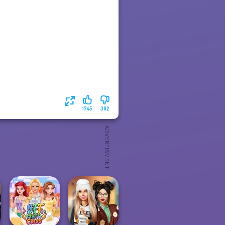
1745
302