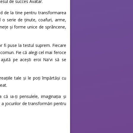
cesul de succes Avatar.
nd de la tine pentru transformarea
 o serie de ținute, coafuri, arme,
răznețe și forme unice de sprâncene,
r fi puse la testul suprem. Fiecare
n comun. Fie că alegi cel mai feroce
 ajută pe acești eroi Na'vi să se
eațiile tale și le poți împărtăși cu
reat.
că ia-ți pensulele, imaginația și
i a jocurilor de transformări pentru