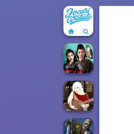
Samurai Spirit
Legacy of Honor
Manga Creator -