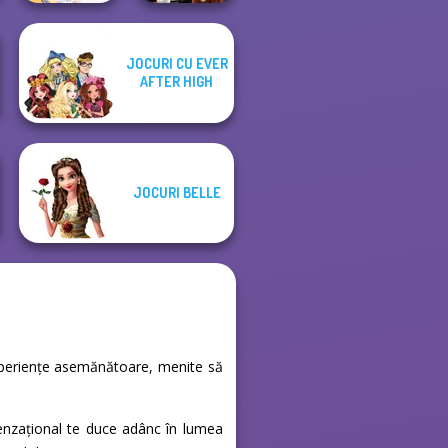
JOCURI CU EVER
Dress To Impress
AFTER HIGH
BFF Math Class
Back To Schoo...
JOCURI BELLE
e experiențe asemănătoare, menite să
senzațional te duce adânc în lumea