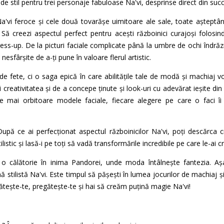
de stil pentru trei personaje fabuloase Na'vi, desprinse direct din suc
Na'vi feroce și cele două tovarășe uimitoare ale sale, toate așteptâ
ă creezi aspectul perfect pentru acești războinici curajoși folosind
e dress-up. De la picturi faciale complicate până la umbre de ochi înd
 nesfârșite de a-ți pune în valoare flerul artistic.
de fete, ci o saga epică în care abilitățile tale de modă și machiaj vo
i creativitatea și de a concepe ținute și look-uri cu adevărat ieșite di
 mai orbitoare modele faciale, fiecare alegere pe care o faci îi
După ce ai perfecționat aspectul războinicilor Na'vi, poți descărca cr
stilistic și lasă-i pe toți să vadă transformările incredibile pe care le-ai c
o călătorie în inima Pandorei, unde moda întâlnește fantezia. Așa 
 stilistă Na'vi. Este timpul să pășești în lumea jocurilor de machiaj ș
tește-te, pregătește-te și hai să creăm puțină magie Na'vi!