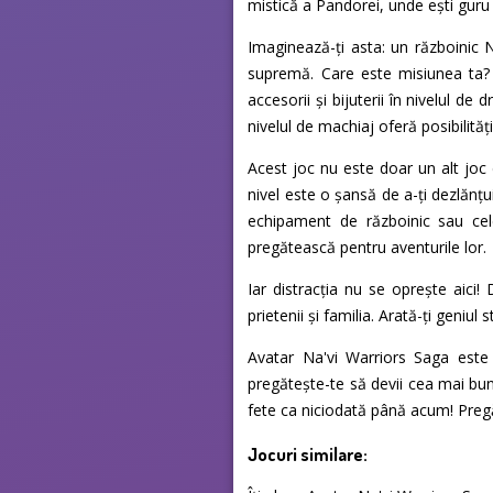
mistică a Pandorei, unde ești guru 
Imaginează-ți asta: un războinic 
supremă. Care este misiunea ta? S
accesorii și bijuterii în nivelul d
nivelul de machiaj oferă posibilități
Acest joc nu este doar un alt joc 
nivel este o șansă de a-ți dezlănțu
echipament de războinic sau cele
pregătească pentru aventurile lor.
Iar distracția nu se oprește aici! 
prietenii și familia. Arată-ți geniul 
Avatar Na'vi Warriors Saga este 
pregătește-te să devii cea mai bună
fete ca niciodată până acum! Pregă
Jocuri similare: