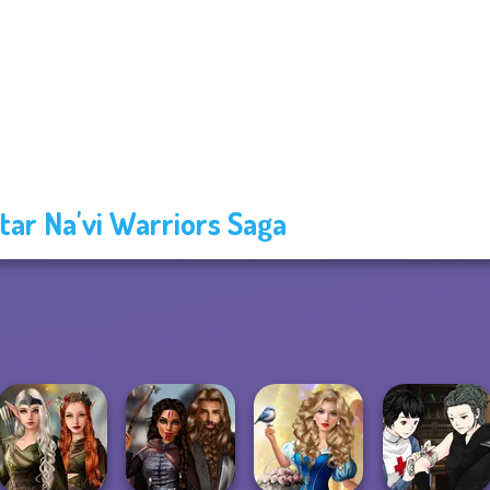
tar Na'vi Warriors Saga