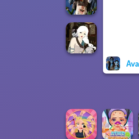
Fantasy World...
Zombie
Romance
Ava
Manga Creator -
Fantasy World...