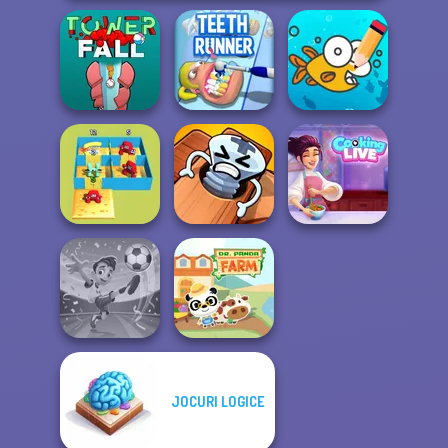
Cute Coloring
Tower Fall
Teeth Runner
Games
Alphabet Lore
Pin Master: Screw
Cooking Live: Be
Maze
Puzzle Quest
a Chef&Cook
JOCURI LOGICE
Football
Superstars 2024
Dr. Panda Farm