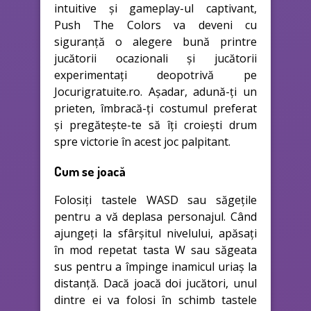
intuitive și gameplay-ul captivant,
Push The Colors va deveni cu
siguranță o alegere bună printre
jucătorii ocazionali și jucătorii
experimentați deopotrivă pe
Jocurigratuite.ro. Așadar, adună-ți un
prieten, îmbracă-ți costumul preferat
și pregătește-te să îți croiești drum
spre victorie în acest joc palpitant.
Cum se joacă
Folosiți tastele WASD sau săgețile
pentru a vă deplasa personajul. Când
ajungeți la sfârșitul nivelului, apăsați
în mod repetat tasta W sau săgeata
sus pentru a împinge inamicul uriaș la
distanță. Dacă joacă doi jucători, unul
dintre ei va folosi în schimb tastele