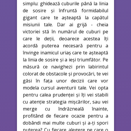
simplu: ghidează cuburile până la linia
de sosire și înfruntă formidabilul
gigant care te așteaptă la capătul
misiunii tale. Dar ai grijă - cheia
victoriei stă în numărul de cuburi pe
care le deții, deoarece acestea îți
acordă puterea necesară pentru a
învinge inamicul uriaș care te așteaptă
la linia de sosire și a ieși triumfător. Pe
măsură ce navighezi prin labirintul
colorat de obstacole și provocări, te vei
găsi în fața unor decizii care vor
modela cursul aventurii tale. Vei opta
pentru calea prudenței și îți vei stabili
cu atenție strategia mișcărilor, sau vei
merge cu îndrăzneală înainte,
profitând de fiecare ocazie pentru a
dobândi mai multe cuburi și a-ți spori
puterea? Cu fiecare alegere pe care o