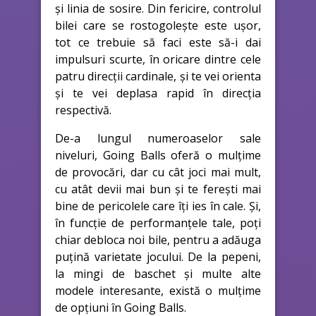
și linia de sosire. Din fericire, controlul
bilei care se rostogolește este ușor,
tot ce trebuie să faci este să-i dai
impulsuri scurte, în oricare dintre cele
patru direcții cardinale, și te vei orienta
și te vei deplasa rapid în direcția
respectivă.
De-a lungul numeroaselor sale
niveluri, Going Balls oferă o mulțime
de provocări, dar cu cât joci mai mult,
cu atât devii mai bun și te ferești mai
bine de pericolele care îți ies în cale. Și,
în funcție de performanțele tale, poți
chiar debloca noi bile, pentru a adăuga
puțină varietate jocului. De la pepeni,
la mingi de baschet și multe alte
modele interesante, există o mulțime
de opțiuni în Going Balls.