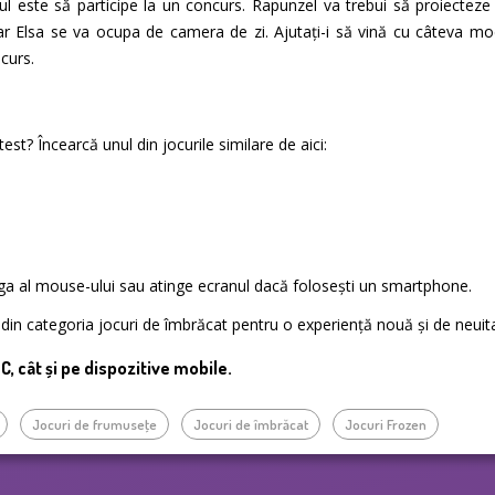
l este să participe la un concurs. Rapunzel va trebui să proiectez
ar Elsa se va ocupa de camera de zi. Ajutați-i să vină cu câteva m
curs.
st? Încearcă unul din jocurile similare de aici:
nga al mouse-ului sau atinge ecranul dacă folosești un smartphone.
te din categoria jocuri de îmbrăcat pentru o experiență nouă și de neuit
PC, cât și pe dispozitive mobile.
Jocuri de frumuseţe
Jocuri de îmbrăcat
Jocuri Frozen