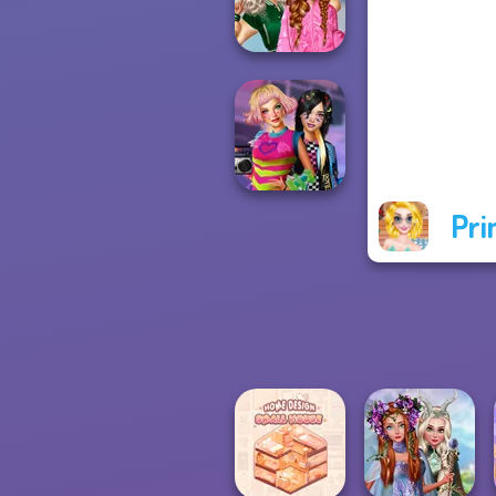
Shop
School
Popularity
Challenge
Pri
BFFs Weirdcore
Aesthetic