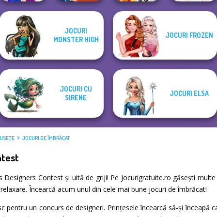
JOCURI
JOCURI FROZEN
ASMR Nail
New Christmas
Year Round
MONSTER HIGH
BFFs Night Out
Treatment
Sweater Design
Fashionista Curly
JOCURI CU
JOCURI ELSA
SIRENE
MUSEŢE
JOCURI DE ÎMBRĂCAT
ntest
ses Designers Contest și uită de griji! Pe Jocurigratuite.ro găsești mu
și relaxare. Încearcă acum unul din cele mai bune jocuri de îmbrăcat!
 pentru un concurs de designeri. Prințesele încearcă să-și înceapă car