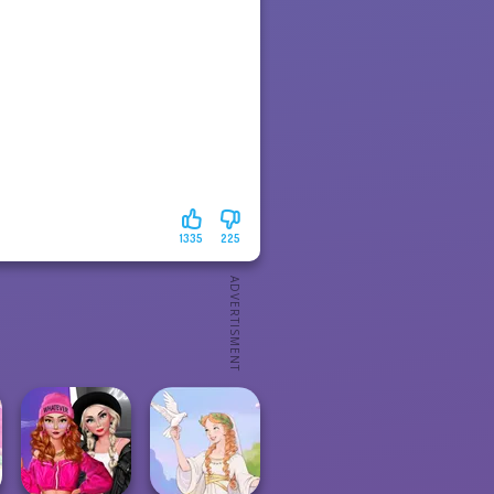
1335
225