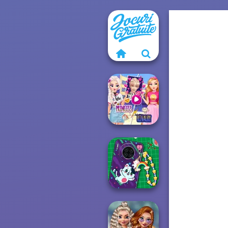
Elsa And
Rapunzel
Princess Riv...
DIY Phone Case