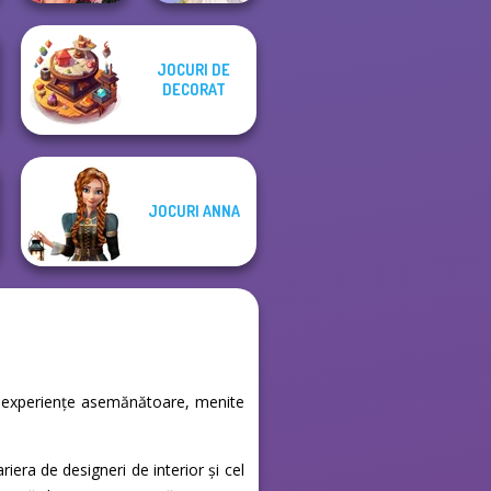
Fashion Wars
JOCURI DE
Monochrome Vs
DECORAT
Rai...
Greek Gods
JOCURI ANNA
lte experiențe asemănătoare, menite
iera de designeri de interior și cel