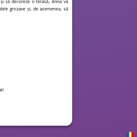
e și să decoreze o terasă, Anna va
odele grozave și, de asemenea, să
at!