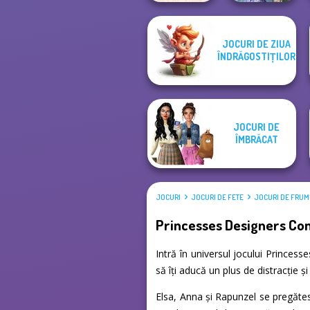
Princesses
JOCURI DE ZIUA
Home Design:
Fantasy
ÎNDRĂGOSTIȚILOR
Small House
Makeover
JOCURI DE
ÎMBRĂCAT
JOCURI
JOCURI DE FETE
JOCURI DE FRU
Princesses Designers Co
Intră în universul jocului Princes
să îți aducă un plus de distracție 
Elsa, Anna și Rapunzel se pregătesc