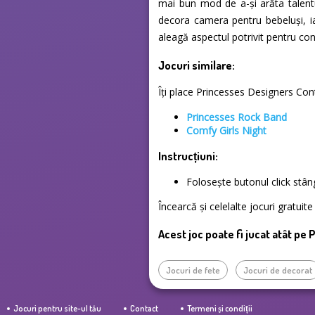
mai bun mod de a-și arăta talentu
decora camera pentru bebeluși, i
aleagă aspectul potrivit pentru con
Jocuri similare:
Îți place Princesses Designers Conte
Princesses Rock Band
Comfy Girls Night
Instrucțiuni:
Folosește butonul click stâ
Încearcă și celelalte jocuri gratui
Acest joc poate fi jucat atât pe 
Jocuri de fete
Jocuri de decorat
Jocuri pentru site-ul tău
Contact
Termeni și condiții