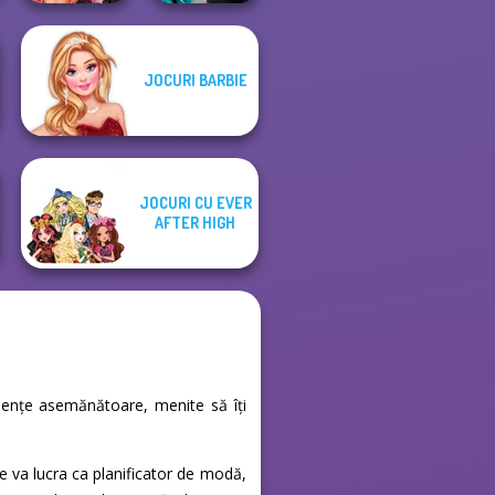
Fashion Wars
Party Crashers
JOCURI BARBIE
Monochrome Vs
Ex-Boyfriend
Rai...
Ed...
JOCURI CU EVER
AFTER HIGH
eriențe asemănătoare, menite să îți
ie va lucra ca planificator de modă,