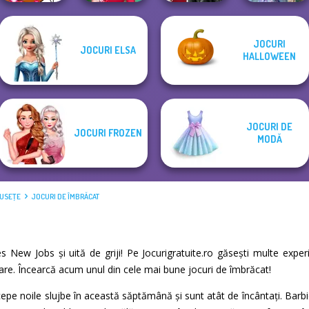
Princesses
JOCURI
JOCURI ELSA
Winx Paint Fairy
My Christmas
Kiss, Marry, Hate
Fantasy
HALLOWEEN
Color
Party Prep
Challenge
Makeover
JOCURI DE
JOCURI FROZEN
MODĂ
MUSEŢE
JOCURI DE ÎMBRĂCAT
ses New Jobs și uită de griji! Pe Jocurigratuite.ro găsești multe exp
xare. Încearcă acum unul din cele mai bune jocuri de îmbrăcat!
ncepe noile slujbe în această săptămână și sunt atât de încântați. Barb