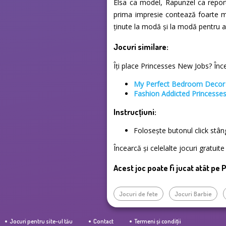
Elsa ca model, Rapunzel ca report
prima impresie contează foarte mu
ținute la modă și la modă pentru a
Jocuri similare:
Îți place Princesses New Jobs? Încea
My Perfect Bedroom Decor
Fashion Addicted Princesse
Instrucțiuni:
Folosește butonul click stâ
Încearcă și celelalte jocuri gratui
Acest joc poate fi jucat atât pe 
Jocuri de fete
Jocuri Barbie
Jocuri pentru site-ul tău
Contact
Termeni și condiții