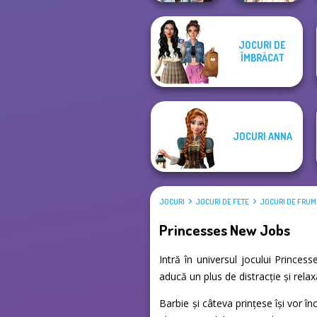
JOCURI DE
Fashionistas'
Wedding Dress
ÎMBRĂCAT
Faceoff
Design 2
JOCURI ANNA
JOCURI
JOCURI DE FETE
JOCURI DE FRU
Princesses New Jobs
Intră în universul jocului Princes
aducă un plus de distracție și rela
Barbie și câteva prințese își vor î