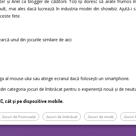
er și Ariel ca blogger de călătorii. Toți își doresc să arate frumos 
lt, mai ales dacă lucrează în industria modei din showbiz. Ajută-i 
ceste fete.
rcă unul din jocurile similare de aici:
s
nga al mouse-ului sau atinge ecranul dacă folosești un smartphone.
te din categoria jocuri de îmbrăcat pentru o experiență nouă și de neuit
PC, cât și pe dispozitive mobile.
Jocuri de frumuseţe
Jocuri de îmbrăcat
Jocuri de modă
Jocuri 