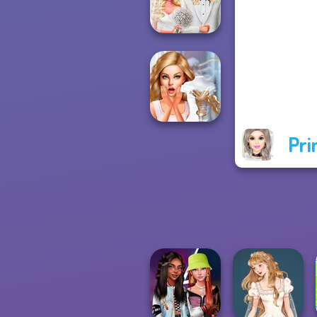
Princess Riv...
Babs' Spring
Wedding
Pri
Bridezilla: Prank
The Bride