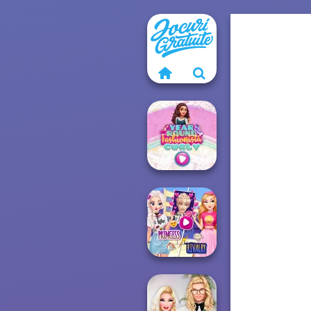
Year Round
Fashionista Curly
Elsa And
Rapunzel