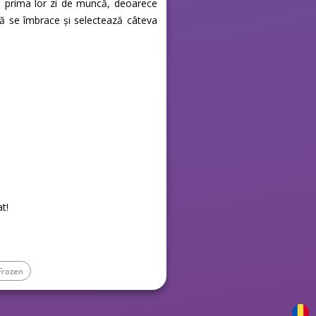
în prima lor zi de muncă, deoarece
să se îmbrace și selectează câteva
at!
Frozen