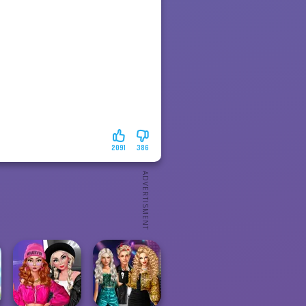
2091
386