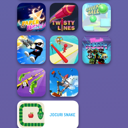
Paper Flight
Twisty Lines
Green Ball
Shot Trigger
Fun Race 3D
Music Rush
Only Up 3D
JOCURI SNAKE
Merge 2048 Gun
Parkour Go
Rush
Ascend