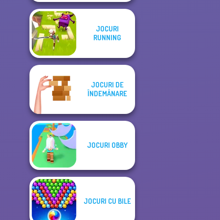
JOCURI
RUNNING
JOCURI DE
ÎNDEMÂNARE
JOCURI OBBY
JOCURI CU BILE