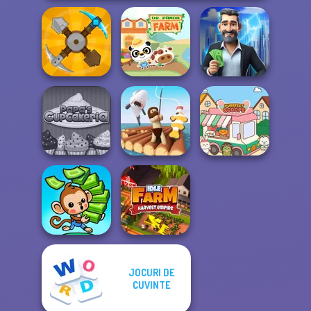
LandLord Rent
Craft Drill
Dr. Panda Farm
out - Real Estat...
Papa's
Cupcakeria
Raft Life
Purr-fect Scoops
JOCURI DE
CUVINTE
Mini Monkey Mart
Idle Farm