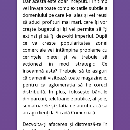
Dar acesta este doar începutul. În timp
vei învăța toate complexitatile subtile a
domeniului pe care l-ai ales și vei reuși
să aduci profituri mai mari, care îți vor
crește bugetul și îți vei permite să îți
extinzi și să îți dezvolți imperiul. După
ce va crește popularitatea zonei
comerciale vei întâmpina probleme cu
cerințele pieței și va trebuie să
acționezi în mod strategic. Ce
înseamnă asta? Trebuie să te asiguri
că oamenii vizitează toate magazinele,
pentru ca aglomerația să fie corect
distribuită. În plus, folosește băncile
din parcuri, telefoanele publice, afișele,
semafoarele și stația de autobuz că sa
atragi clienți la Stradă Comercială.
Dezvoltă-ți afacerea și distrează-te în