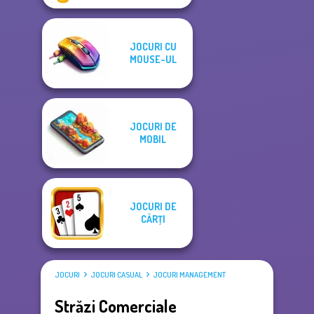
JOCURI CU
MOUSE-UL
JOCURI DE
MOBIL
JOCURI DE
CĂRŢI
JOCURI
JOCURI CASUAL
JOCURI MANAGEMENT
Străzi Comerciale