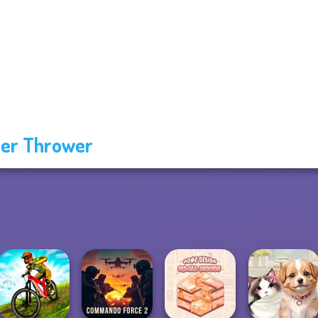
er Thrower