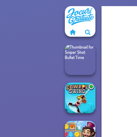
Sniper Shot:
Bullet Time