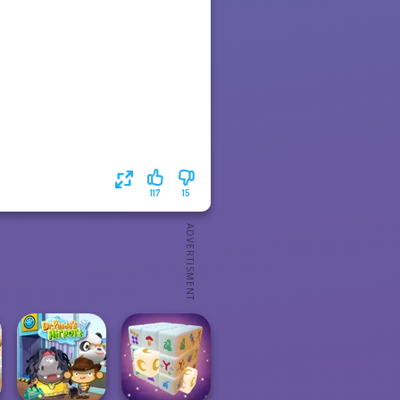
117
15