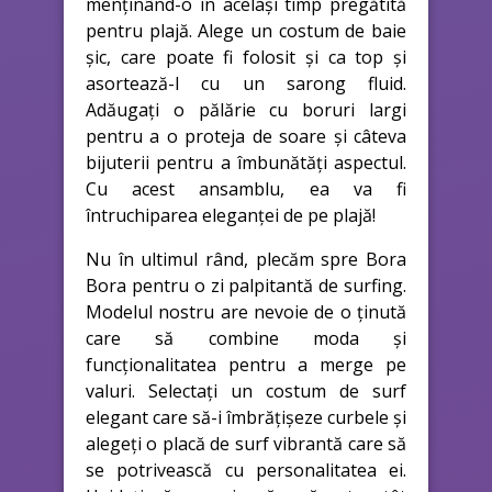
menținând-o în același timp pregătită
pentru plajă. Alege un costum de baie
șic, care poate fi folosit și ca top și
asortează-l cu un sarong fluid.
Adăugați o pălărie cu boruri largi
pentru a o proteja de soare și câteva
bijuterii pentru a îmbunătăți aspectul.
Cu acest ansamblu, ea va fi
întruchiparea eleganței de pe plajă!
Nu în ultimul rând, plecăm spre Bora
Bora pentru o zi palpitantă de surfing.
Modelul nostru are nevoie de o ținută
care să combine moda și
funcționalitatea pentru a merge pe
valuri. Selectați un costum de surf
elegant care să-i îmbrățișeze curbele și
alegeți o placă de surf vibrantă care să
se potrivească cu personalitatea ei.