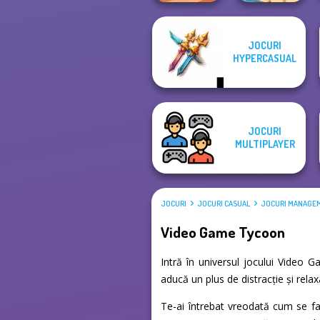
JOCURI
Hotel Fever
HYPERCASUAL
Tycoon
Raft Life
JOCURI
MULTIPLAYER
JOCURI
JOCURI CASUAL
JOCURI MANAGE
Video Game Tycoon
Intră în universul jocului Video 
aducă un plus de distracție și rel
Te-ai întrebat vreodată cum se f