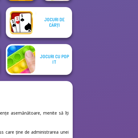
Cooking
JOCURI DE
Restaurant
CĂRŢI
Craft Drill
Kitchen
JOCURI CU POP
IT
riențe asemănătoare, menite să îți
s care ține de administrarea unei