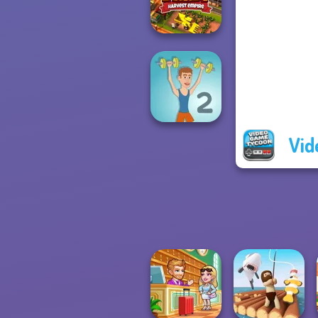
Mini Monkey Mart
Idle Farm
Vid
Muscle Clicker 2