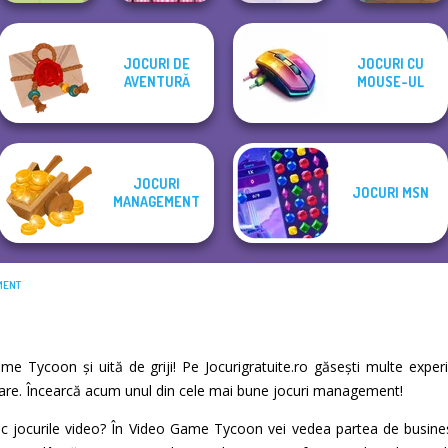
JOCURI DE
JOCURI CU
Papa's
Cooking Live: Be
AVENTURĂ
MOUSE-UL
Dr. Panda Farm
Cupcakeria
a Chef&Cook
Dr. Panda Airport
JOCURI
JOCURI MSN
MANAGEMENT
MENT
Game Tycoon și uită de griji! Pe Jocurigratuite.ro găsești multe expe
axare. Încearcă acum unul din cele mai bune jocuri management!
ac jocurile video? În Video Game Tycoon vei vedea partea de busines