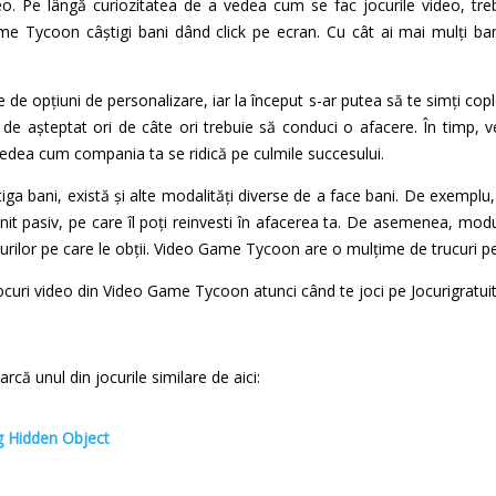
eo. Pe lângă curiozitatea de a vedea cum se fac jocurile video, tre
me Tycoon câștigi bani dând click pe ecran. Cu cât ai mai mulți bani
 opțiuni de personalizare, iar la început s-ar putea să te simți copleș
e de așteptat ori de câte ori trebuie să conduci o afacere. În timp, ve
edea cum compania ta se ridică pe culmile succesului.
tiga bani, există și alte modalități diverse de a face bani. De exemplu, 
nit pasiv, pe care îl poți reinvesti în afacerea ta. De asemenea, modu
ilor pe care le obții. Video Game Tycoon are o mulțime de trucuri pe 
uri video din Video Game Tycoon atunci când te joci pe Jocurigratuit
că unul din jocurile similare de aici:
 Hidden Object