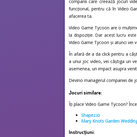
companii care creează jocuri vid
funcțional, pentru că în Video Ga
afacerea ta.
Video Game Tycoon are o mulțime de
la dispoziție. Dar acest lucru est
Video Game Tycoon și atunci vei v
În afară de a da click pentru a câș
a unui joc video, vei câștiga un ve
asemenea, un impact asupra venitur
Devino managerul companiei de joc
Jocuri similare:
Îți place Video Game Tycoon? Încear
Shapez.io
Mary Knots Garden Wedding
Instrucțiuni: