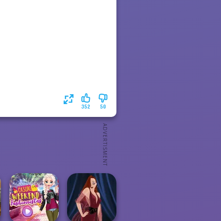
352
50