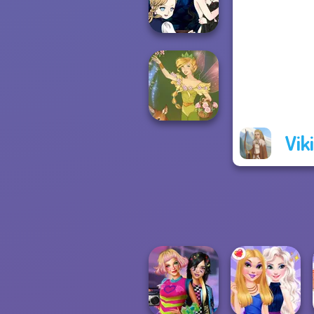
Pokegirl
Manga Creator
Vampire Hunter
P...
Vik
Vintage Fairy