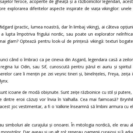
sajelor feroce, acoperite de gheață și a războinicilor legendari, acest 
 explorarea diferitelor aspecte inspirate de viața vikingilor: unele î
dgard (practic, lumea noastră, dar în limbaj viking), ai câteva opțiuni
tru a lupta împotriva frigului nordic, sau poate un explorator neînfric
mai glam? Optează pentru look-ul de prințesă vikingă: texturi bogate, b
tunci când o îmbraci ca pe cineva din Asgard, legendara casă a zeilor
i regina lui Odin, sau Sif, cunoscută pentru părul ei auriu și spiritul
or care îi mențin pe zei veșnic tineri și, bineînțeles, Freya, zeița iu
lynx.
u sunt icoane de modă obișnuite. Sunt zeițe războinice cu stil și pute
e dintre eroii căzuți vor învia în Valhalla. Cea mai faimoasă? Brynhi
acest joc vestimentar, a fi o Valkirie înseamnă să îmbini armura cu el
au simboluri ale curajului și onoarei. În mitologia nordică, ele erau a
 monștrilor. Dar aveau și un alt rol: reperau oamenii curajoși și îi adu