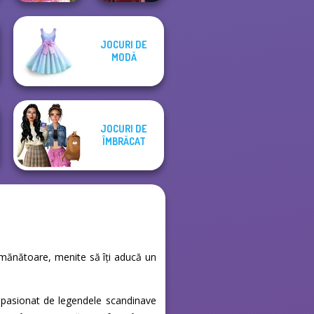
JOCURI DE
Casual Weekend
MODĂ
Fashionistas
Pin-up Jessica
JOCURI DE
ÎMBRĂCAT
semănătoare, menite să îți aducă un
ti pasionat de legendele scandinave