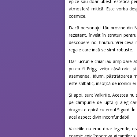
epice sau doar iubești estetica pei
atmosferă mitică. Este vorba despre
cosmice.
Dacă personajul tău provine din Mi
rezistent, învelit în straturi pen
descopere noi ținuturi. Vrei ceva 
regale care încă se simt robuste.
Dar lucrurile chiar iau amploare a
putea fi Frigg, zeița căsătoriei ș
asemenea, Idunn, păstrătoarea merel
este sălbatic, însoțită de iconicii ei 
Și apoi, sunt Valkiriile. Acestea n
pe câmpurile de luptă și aleg car
dragoste epică cu eroul Sigurd. În 
acel aspect divin inconfundabil.
Valkiriile nu erau doar legende, er
cosmic epic împotriva giganților și