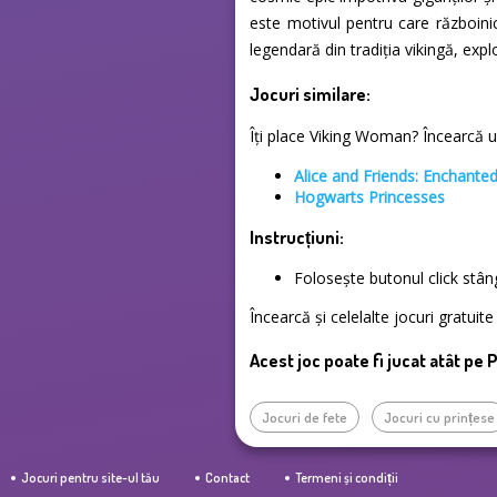
este motivul pentru care războinici
legendară din tradiția vikingă, expl
Jocuri similare:
Îți place Viking Woman? Încearcă unu
Alice and Friends: Enchant
Hogwarts Princesses
Instrucțiuni:
Folosește butonul click stâ
Încearcă și celelalte jocuri gratui
Acest joc poate fi jucat atât pe 
Jocuri de fete
Jocuri cu prințese
Jocuri pentru site-ul tău
Contact
Termeni și condiții