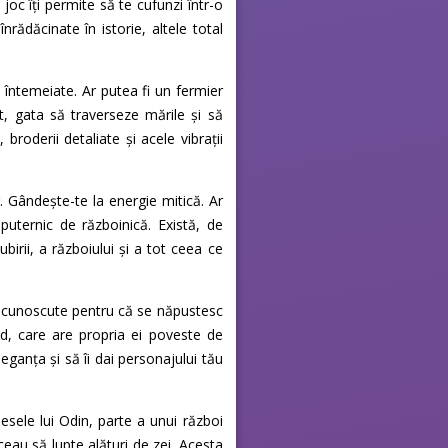
joc îți permite să te cufunzi într-o
nrădăcinate în istorie, altele total
 întemeiate. Ar putea fi un fermier
at, gata să traverseze mările și să
roderii detaliate și acele vibrații
. Gândește-te la energie mitică. Ar
 puternic de războinică. Există, de
birii, a războiului și a tot ceea ce
re, cunoscute pentru că se năpustesc
ld, care are propria ei poveste de
eganța și să îi dai personajului tău
lesele lui Odin, parte a unui război
ceau să lupte alături de zei. Acesta