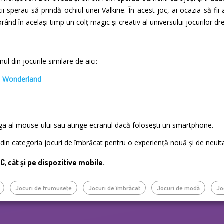
i sperau să prindă ochiul unei Valkirie. În acest joc, ai ocazia să fii
orând în același timp un colț magic și creativ al universului jocurilor dr
l din jocurile similare de aici:
ed Wonderland
nga al mouse-ului sau atinge ecranul dacă folosești un smartphone.
te din categoria jocuri de îmbrăcat pentru o experiență nouă și de neuit
PC, cât și pe dispozitive mobile.
Jocuri de frumuseţe
Jocuri de îmbrăcat
Jocuri de modă
Jo