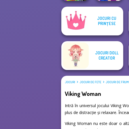
JOCURI CU
BFFs Weirdcore
PRINȚESE
Aesthetic
BFFs Night Out
JOCURI DOLL
CREATOR
JOCURI
JOCURI DE FETE
JOCURI DE FRU
Viking Woman
Intră în universul jocului Viking 
plus de distracție și relaxare. Înc
Viking Woman nu este doar o altă