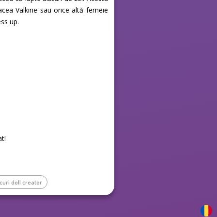
 acea Valkirie sau orice altă femeie
ess up.
at!
curi doll creator