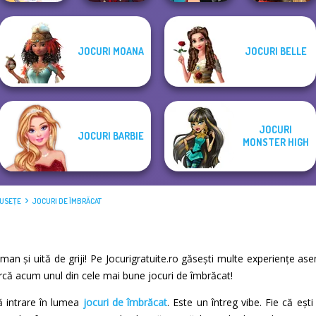
Manga Creator
JOCURI MOANA
JOCURI BELLE
Vampire Hunter
Manga Creator -
BFF Math Class
P...
Rebels Page 1
Battle Maidens
JOCURI
JOCURI BARBIE
MONSTER HIGH
MUSEŢE
JOCURI DE ÎMBRĂCAT
Woman și uită de griji! Pe Jocurigratuite.ro găsești multe experiențe a
earcă acum unul din cele mai bune jocuri de îmbrăcat!
 intrare în lumea
jocuri de îmbrăcat
. Este un întreg vibe. Fie că eș