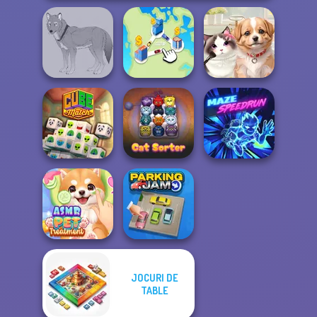
Wolf Maker
State Connect
Pet Salon
Cube Match
Cat Sorter Puzzle
Maze Speedrun
JOCURI DE
ASMR Pet
TABLE
Treatment
Parking Jam