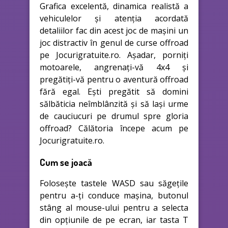
Grafica excelentă, dinamica realistă a
vehiculelor și atenția acordată
detaliilor fac din acest joc de mașini un
joc distractiv în genul de curse offroad
pe Jocurigratuite.ro. Așadar, porniți
motoarele, angrenați-vă 4x4 și
pregătiți-vă pentru o aventură offroad
fără egal. Ești pregătit să domini
sălbăticia neîmblânzită și să lași urme
de cauciucuri pe drumul spre gloria
offroad? Călătoria începe acum pe
Jocurigratuite.ro.
Cum se joacă
Folosește tastele WASD sau săgețile
pentru a-ți conduce mașina, butonul
stâng al mouse-ului pentru a selecta
din opțiunile de pe ecran, iar tasta T