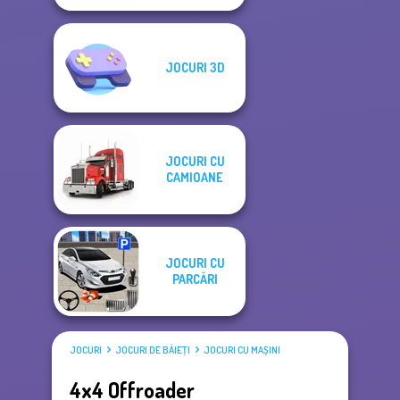
JOCURI 3D
JOCURI CU
CAMIOANE
JOCURI CU
PARCĂRI
JOCURI
JOCURI DE BĂIEŢI
JOCURI CU MAȘINI
4x4 Offroader