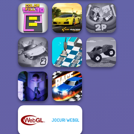
Ragdoll Arena 2
Color Fill 3D
Mr. Racer
Player
Ultimate Flying
Dusty Maze
Funny Mad
Car 2
Hunter
Racing
JOCURI WEBGL
Cursed Dreams
Drag Race 3D