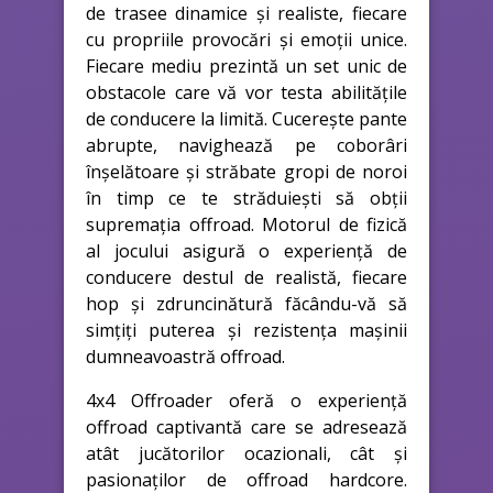
de trasee dinamice și realiste, fiecare
cu propriile provocări și emoții unice.
Fiecare mediu prezintă un set unic de
obstacole care vă vor testa abilitățile
de conducere la limită. Cucerește pante
abrupte, navighează pe coborâri
înșelătoare și străbate gropi de noroi
în timp ce te străduiești să obții
supremația offroad. Motorul de fizică
al jocului asigură o experiență de
conducere destul de realistă, fiecare
hop și zdruncinătură făcându-vă să
simțiți puterea și rezistența mașinii
dumneavoastră offroad.
4x4 Offroader oferă o experiență
offroad captivantă care se adresează
atât jucătorilor ocazionali, cât și
pasionaților de offroad hardcore.