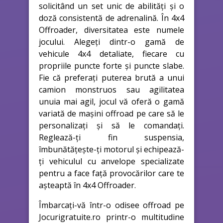
solicitând un set unic de abilități și o
doză consistentă de adrenalină. În 4x4
Offroader, diversitatea este numele
jocului. Alegeți dintr-o gamă de
vehicule 4x4 detaliate, fiecare cu
propriile puncte forte și puncte slabe.
Fie că preferați puterea brută a unui
camion monstruos sau agilitatea
unuia mai agil, jocul vă oferă o gamă
variată de mașini offroad pe care să le
personalizați și să le comandați.
Reglează-ți fin suspensia,
îmbunătățește-ți motorul și echipează-
ți vehiculul cu anvelope specializate
pentru a face față provocărilor care te
așteaptă în 4x4 Offroader.
Îmbarcați-vă într-o odisee offroad pe
Jocurigratuite.ro printr-o multitudine