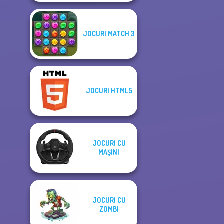
JOCURI MATCH 3
JOCURI HTML5
JOCURI CU
MAȘINI
JOCURI CU
ZOMBI