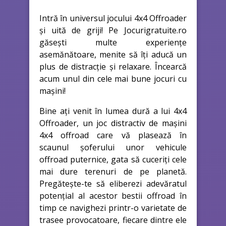
Intră în universul jocului 4x4 Offroader
și uită de griji! Pe Jocurigratuite.ro
găsești multe experiențe
asemănătoare, menite să îți aducă un
plus de distracție și relaxare. Încearcă
acum unul din cele mai bune jocuri cu
mașini!
Bine ați venit în lumea dură a lui 4x4
Offroader, un joc distractiv de mașini
4x4 offroad care vă plasează în
scaunul șoferului unor vehicule
offroad puternice, gata să cuceriți cele
mai dure terenuri de pe planetă.
Pregătește-te să eliberezi adevăratul
potențial al acestor bestii offroad în
timp ce navighezi printr-o varietate de
trasee provocatoare, fiecare dintre ele