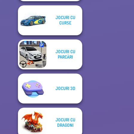
JOCURI CU
CURSE
JOCURI CU
PARCĂRI
JOCURI 3D
JOCURI CU
DRAGONI