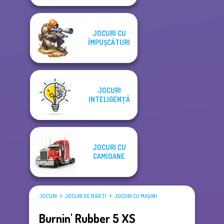
JOCURI CU
ÎMPUŞCĂTURI
JOCURI
INTELIGENȚĂ
JOCURI CU
CAMIOANE
JOCURI
JOCURI DE BĂIEŢI
JOCURI CU MAȘINI
Burnin' Rubber 5 XS