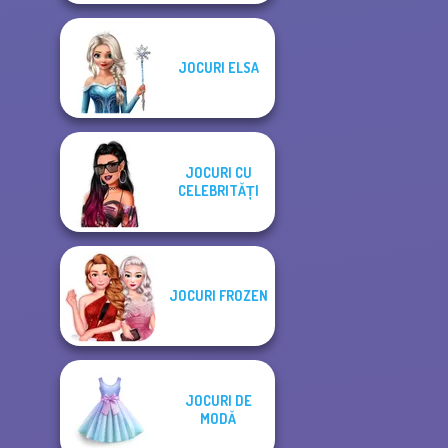
JOCURI ELSA
JOCURI CU
CELEBRITĂȚI
JOCURI FROZEN
JOCURI DE
MODĂ