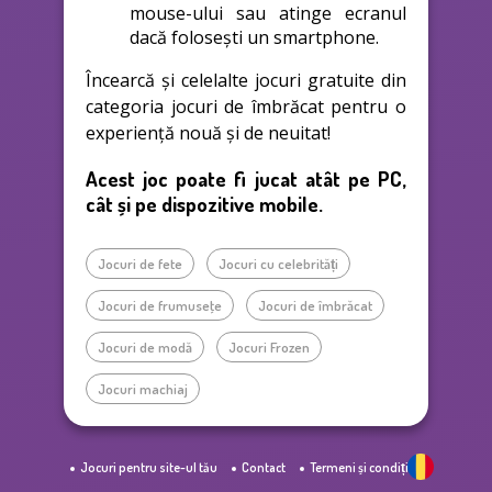
mouse-ului sau atinge ecranul
dacă folosești un smartphone.
Încearcă și celelalte jocuri gratuite din
categoria jocuri de îmbrăcat pentru o
experiență nouă și de neuitat!
Acest joc poate fi jucat atât pe PC,
cât și pe dispozitive mobile.
Jocuri de fete
Jocuri cu celebrități
Jocuri de frumuseţe
Jocuri de îmbrăcat
Jocuri de modă
Jocuri Frozen
Jocuri machiaj
Jocuri pentru site-ul tău
Contact
Termeni și condiții