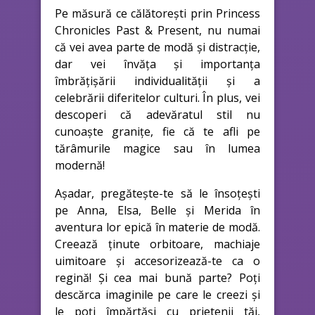
Pe măsură ce călătorești prin Princess
Chronicles Past & Present, nu numai
că vei avea parte de modă și distracție,
dar vei învăța și importanța
îmbrățișării individualității și a
celebrării diferitelor culturi. În plus, vei
descoperi că adevăratul stil nu
cunoaște granițe, fie că te afli pe
tărâmurile magice sau în lumea
modernă!
Așadar, pregătește-te să le însoțești
pe Anna, Elsa, Belle și Merida în
aventura lor epică în materie de modă.
Creează ținute orbitoare, machiaje
uimitoare și accesorizează-te ca o
regină! Și cea mai bună parte? Poți
descărca imaginile pe care le creezi și
le poți împărtăși cu prietenii tăi,