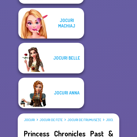
JOCURI
MACHIAJ
JOCURI BELLE
JOCURI ANNA
JOCURI
JOCURI DE FETE
JOCURI DE FRUMUSEŢE
JOCURI DE ÎMBRĂCAT
Princess Chronicles Past &