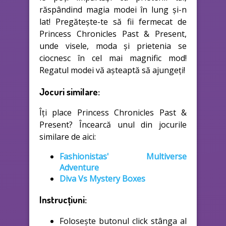
răspândind magia modei în lung și-n
lat! Pregătește-te să fii fermecat de
Princess Chronicles Past & Present,
unde visele, moda și prietenia se
ciocnesc în cel mai magnific mod!
Regatul modei vă așteaptă să ajungeți!
Jocuri similare:
Îți place Princess Chronicles Past &
Present? Încearcă unul din jocurile
similare de aici:
Fashionistas' Multiverse
Adventure
Diva Vs Mystery Boxes
Instrucțiuni:
Folosește butonul click stânga al