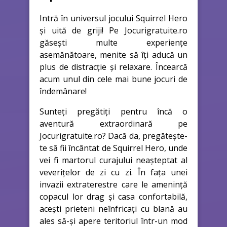
Intră în universul jocului Squirrel Hero
și uită de griji! Pe Jocurigratuite.ro
găsești multe experiențe
asemănătoare, menite să îți aducă un
plus de distracție și relaxare. Încearcă
acum unul din cele mai bune jocuri de
îndemânare!
Sunteți pregătiți pentru încă o
aventură extraordinară pe
Jocurigratuite.ro? Dacă da, pregătește-
te să fii încântat de Squirrel Hero, unde
vei fi martorul curajului neașteptat al
veverițelor de zi cu zi. În fața unei
invazii extraterestre care le amenință
copacul lor drag și casa confortabilă,
acești prieteni neînfricați cu blană au
ales să-și apere teritoriul într-un mod