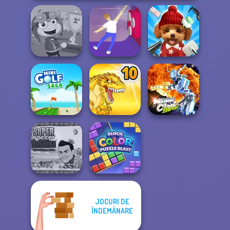
Poptropica
Balance It
Pet Salon 2
Moon Clash
Mini Golf Saga
Dynamons 10
Heroes
JOCURI DE
Super Soccer
Noggins
ÎNDEMÂNARE
Block Color
Christmas
Puzzle Blast