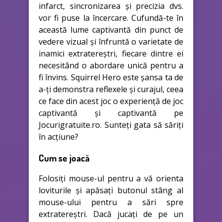
infarct, sincronizarea și precizia dvs.
vor fi puse la încercare. Cufundă-te în
această lume captivantă din punct de
vedere vizual și înfruntă o varietate de
inamici extratereștri, fiecare dintre ei
necesitând o abordare unică pentru a
fi învins. Squirrel Hero este șansa ta de
a-ți demonstra reflexele și curajul, ceea
ce face din acest joc o experiență de joc
captivantă și captivantă pe
Jocurigratuite.ro. Sunteți gata să săriți
în acțiune?
Cum se joacă
Folosiți mouse-ul pentru a vă orienta
loviturile și apăsați butonul stâng al
mouse-ului pentru a sări spre
extratereștri. Dacă jucați de pe un