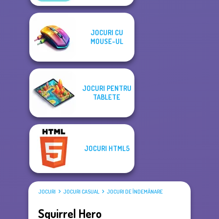
JOCURI CU
MOUSE-UL
JOCURI PENTRU
TABLETE
JOCURI HTML5
JOCURI
JOCURI CASUAL
JOCURI DE ÎNDEMÂNARE
Squirrel Hero