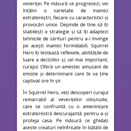
veveriței. Pe măsură ce progresezi, vei
întâlni o varietate de inamici
extratereștri, fiecare cu caracteristici și
provocări unice. Depinde de tine să îți
stabilești o strategie și să îți adaptezi
tehnicile de sărituri pentru a-i învinge
pe acești inamici formidabili. Squirrel
Hero îți testează reflexele, abilitățile de
luare a deciziilor și, cel mai important,
curajul. Oferă un amestec amuzant de
emoție și determinare care te va ține
captivat ore în șir.
În Squirrel Hero, veți descoperi curajul
remarcabil al veverițelor obișnuite,
care se confruntă cu o amenințare
extraterestră descurajantă pentru a-și
proteja casa. Pe măsură ce ghidați
aceste creaturi neînfricate în bătălii de