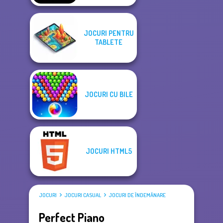
JOCURI PENTRU
TABLETE
JOCURI CU BILE
JOCURI HTML5
JOCURI
JOCURI CASUAL
JOCURI DE ÎNDEMÂNARE
Perfect Piano