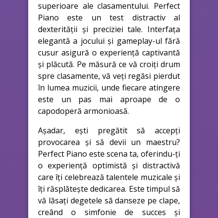
superioare ale clasamentului. Perfect
Piano este un test distractiv al
dexterității și preciziei tale. Interfața
elegantă a jocului și gameplay-ul fără
cusur asigură o experiență captivantă
și plăcută. Pe măsură ce vă croiți drum
spre clasamente, vă veți regăsi pierdut
în lumea muzicii, unde fiecare atingere
este un pas mai aproape de o
capodoperă armonioasă.
Așadar, ești pregătit să accepți
provocarea și să devii un maestru?
Perfect Piano este scena ta, oferindu-ți
o experiență optimistă și distractivă
care îți celebrează talentele muzicale și
îți răsplătește dedicarea. Este timpul să
vă lăsați degetele să danseze pe clape,
creând o simfonie de succes și