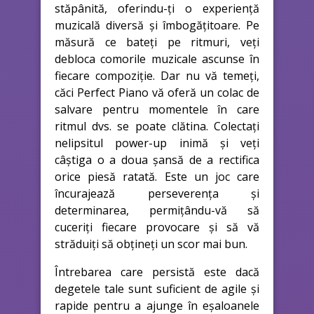
stăpânită, oferindu-ți o experiență
muzicală diversă și îmbogățitoare. Pe
măsură ce bateți pe ritmuri, veți
debloca comorile muzicale ascunse în
fiecare compoziție. Dar nu vă temeți,
căci Perfect Piano vă oferă un colac de
salvare pentru momentele în care
ritmul dvs. se poate clătina. Colectați
nelipsitul power-up inimă și veți
câștiga o a doua șansă de a rectifica
orice piesă ratată. Este un joc care
încurajează perseverența și
determinarea, permițându-vă să
cuceriți fiecare provocare și să vă
străduiți să obțineți un scor mai bun.
Întrebarea care persistă este dacă
degetele tale sunt suficient de agile și
rapide pentru a ajunge în eșaloanele