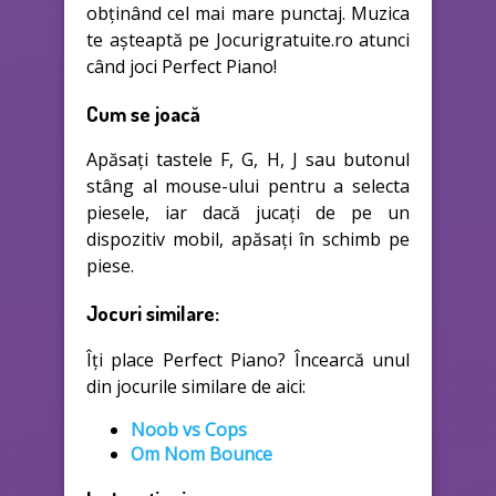
obținând cel mai mare punctaj. Muzica
te așteaptă pe Jocurigratuite.ro atunci
când joci Perfect Piano!
Cum se joacă
Apăsați tastele F, G, H, J sau butonul
stâng al mouse-ului pentru a selecta
piesele, iar dacă jucați de pe un
dispozitiv mobil, apăsați în schimb pe
piese.
Jocuri similare:
Îți place Perfect Piano? Încearcă unul
din jocurile similare de aici:
Noob vs Cops
Om Nom Bounce