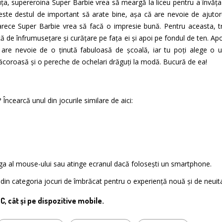
ăguța, supereroina Super Barbie vrea să meargă la liceu pentru a învăța 
 este destul de important să arate bine, așa că are nevoie de ajutor
rece Super Barbie vrea să facă o impresie bună. Pentru aceasta, tr
că de înfrumusețare și curățare pe fața ei și apoi pe fondul de ten. Apo
 are nevoie de o ținută fabuloasă de școală, iar tu poți alege o 
 răcoroasă și o pereche de ochelari drăguți la modă. Bucură de ea!
Încearcă unul din jocurile similare de aici:
nga al mouse-ului sau atinge ecranul dacă folosești un smartphone.
te din categoria jocuri de îmbrăcat pentru o experiență nouă și de neuit
PC, cât și pe dispozitive mobile.