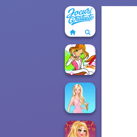
Winx Paint Fairy
Color