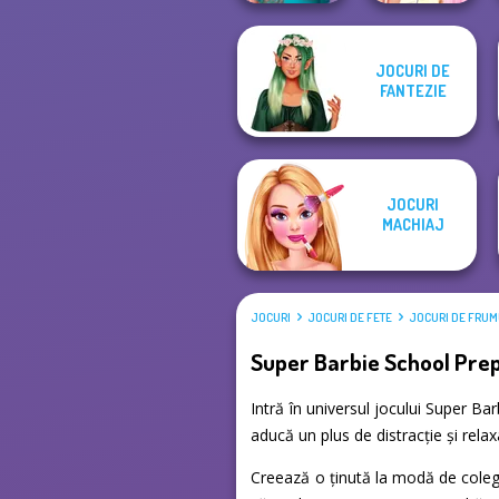
Elsa And
JOCURI DE
Nerd To Popular
Rapunzel
FANTEZIE
Makeover Mania
Princess Riv...
JOCURI
MACHIAJ
JOCURI
JOCURI DE FETE
JOCURI DE FRU
Super Barbie School Pre
Intră în universul jocului Super Ba
aducă un plus de distracție și rela
Creează o ținută la modă de colegi