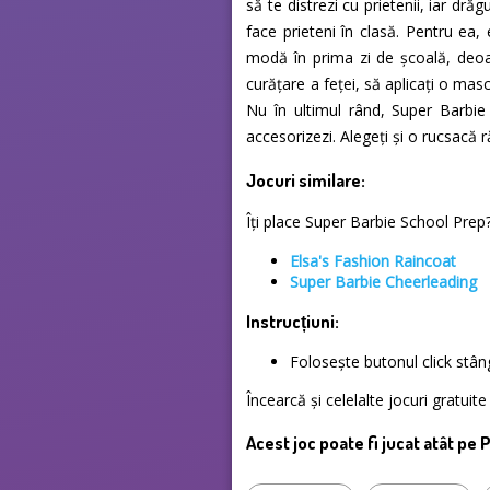
să te distrezi cu prietenii, iar dr
face prieteni în clasă. Pentru ea,
modă în prima zi de școală, deoa
curățare a feței, să aplicați o mas
Nu în ultimul rând, Super Barbie
accesorizezi. Alegeți și o rucsacă
Jocuri similare:
Îți place Super Barbie School Prep? 
Elsa's Fashion Raincoat
Super Barbie Cheerleading
Instrucțiuni:
Folosește butonul click stâ
Încearcă și celelalte jocuri gratui
Acest joc poate fi jucat atât pe 