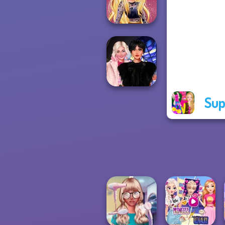
Barbie
Online Selfie
Stories
Sup
Wednesday
Besties Fun Day