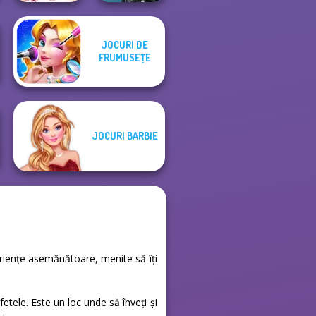
JOCURI DE
Sisters Together
Centaur
FRUMUSEŢE
Forever
Princesses
JOCURI BARBIE
periențe asemănătoare, menite să îți
tele. Este un loc unde să înveți și