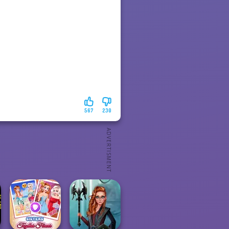
567
230