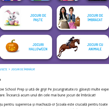
JOCURI DE
JOCURI DE
BFFs Vs Bullies:
Urban Glam
PAŞTE
ÎMBRĂCAT
BFFs Night Out
Cute Mermaid
Fashion Rival...
Warriors
JOCURI
JOCURI CU
HALLOWEEN
ANIMALE
MUSEŢE
JOCURI DE ÎMBRĂCAT
p
rbie School Prep și uită de griji! Pe Jocurigratuite.ro găsești multe ex
xare. Încearcă acum unul din cele mai bune jocuri de îmbrăcat!
u pentru supereroa și machiază-o! Școala este crucială pentru toate fe