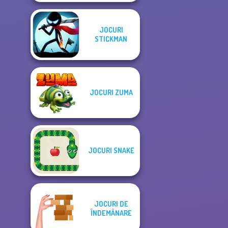
JOCURI
STICKMAN
JOCURI ZUMA
JOCURI SNAKE
JOCURI DE
ÎNDEMÂNARE