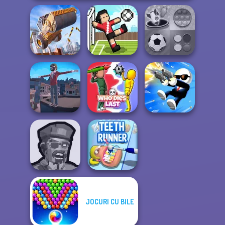
Construction
Mind Games for
Ramp Jumping
Soccer Random
2-3-4 Player
Backflip Maniac
Who Dies Last
Shot Trigger
JOCURI CU BILE
Zombies
Shooter
Teeth Runner