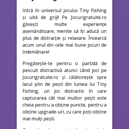
Intră în universul jocului Tiny Fishing
și uită de griji! Pe Jocurigratuite.ro
găsești multe experiențe
asemănătoare, menite să îți aducă un
plus de distracție și relaxare. Încearcă
acum unul din cele mai bune jocuri de
îndemânare!
Pregătește-te pentru o partidă de
pescuit distractivă atunci când joci pe
Jocurigratuite.ro și călătorește spre
lacul plin de pești din lumea lui Tiny
Fishing, un joc distractiv în care
capturarea cât mai multor pești este
cheia pentru a obține puncte, pentru a
obține upgrade-uri, cu care poți obține
mai mulți pești.