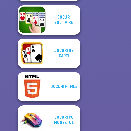
JOCURI
SOLITAIRE
JOCURI DE
CĂRŢI
JOCURI HTML5
JOCURI CU
MOUSE-UL