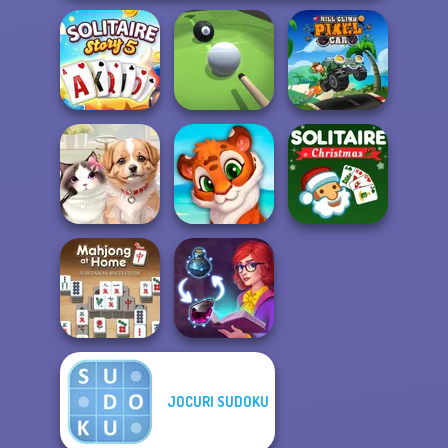
Solitaire Story
Hill Climb Pixel
TriPeaks 5
Pool Master 3D
Car
Solitaire Classic
Pet Salon
Mosaic Artimo
Christmas
Mahjong At
JOCURI SUDOKU
Home -
Scandinavian...
Sorting Sorcery