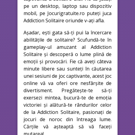
pe un desktop, laptop sau dispozitiv
mobil, pe Jocurigratuite.ro puteți juca
Addiction Solitaire oriunde v-ați afla.
Așadar, ești gata să-ți pui la încercare
abilitățile de solitaire? Scufundă-te în
gameplay-ul amuzant al Addiction
Solitaire și descoperă o lume plină de
emoții și provocări. Fie că aveți câteva
minute libere sau sunteți în căutarea
unei sesiuni de joc captivante, acest joc
online vă va oferi ore nesfârșite de
divertisment. Pregătește-te să-ți
exersezi mintea, bucură-te de emoția
victoriei și alătură-te rândurilor celor
de la Addiction Solitaire, pasionați de
jocuri de noroc din întreaga lume.
Cărțile vă așteaptă să vă faceți
mutarea!