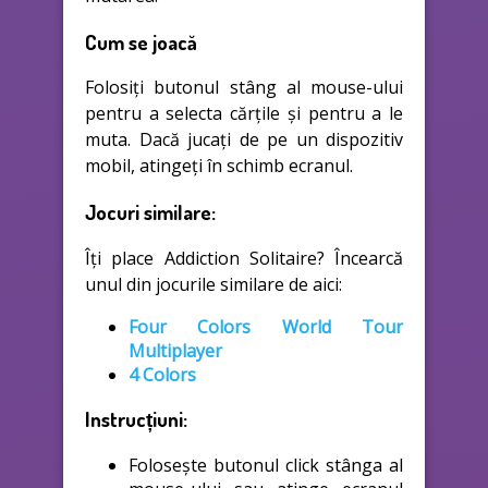
Cum se joacă
Folosiți butonul stâng al mouse-ului
pentru a selecta cărțile și pentru a le
muta. Dacă jucați de pe un dispozitiv
mobil, atingeți în schimb ecranul.
Jocuri similare:
Îți place Addiction Solitaire? Încearcă
unul din jocurile similare de aici:
Four Colors World Tour
Multiplayer
4 Colors
Instrucțiuni:
Folosește butonul click stânga al