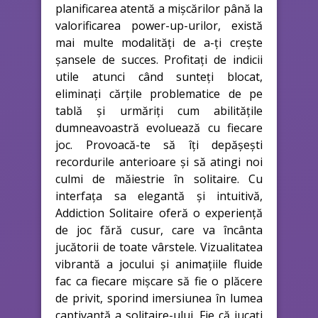
planificarea atentă a mișcărilor până la
valorificarea power-up-urilor, există
mai multe modalități de a-ți crește
șansele de succes. Profitați de indicii
utile atunci când sunteți blocat,
eliminați cărțile problematice de pe
tablă și urmăriți cum abilitățile
dumneavoastră evoluează cu fiecare
joc. Provoacă-te să îți depășești
recordurile anterioare și să atingi noi
culmi de măiestrie în solitaire. Cu
interfața sa elegantă și intuitivă,
Addiction Solitaire oferă o experiență
de joc fără cusur, care va încânta
jucătorii de toate vârstele. Vizualitatea
vibrantă a jocului și animațiile fluide
fac ca fiecare mișcare să fie o plăcere
de privit, sporind imersiunea în lumea
captivantă a solitaire-ului. Fie că jucați