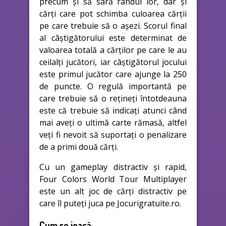
precum și să sară rândul lor, dar și
cărți care pot schimba culoarea cărții
pe care trebuie să o așezi. Scorul final
al câștigătorului este determinat de
valoarea totală a cărților pe care le au
ceilalți jucători, iar câștigătorul jocului
este primul jucător care ajunge la 250
de puncte. O regulă importantă pe
care trebuie să o rețineți întotdeauna
este că trebuie să indicați atunci când
mai aveți o ultimă carte rămasă, altfel
veți fi nevoit să suportați o penalizare
de a primi două cărți.
Cu un gameplay distractiv și rapid,
Four Colors World Tour Multiplayer
este un alt joc de cărți distractiv pe
care îl puteți juca pe Jocurigratuite.ro.
Cum se joacă