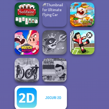
Solitaire
Ultimate Flying
Rabbids Volcano
Klondike
Car
Panic
Fish Stab Getting
Match Masters
Big
Soccer Random
JOCURI 2D
City Bike Racing
Super Soccer
Champion
Noggins