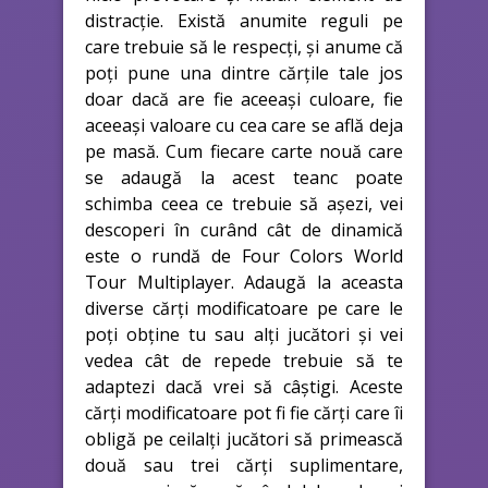
distracție. Există anumite reguli pe
care trebuie să le respecți, și anume că
poți pune una dintre cărțile tale jos
doar dacă are fie aceeași culoare, fie
aceeași valoare cu cea care se află deja
pe masă. Cum fiecare carte nouă care
se adaugă la acest teanc poate
schimba ceea ce trebuie să așezi, vei
descoperi în curând cât de dinamică
este o rundă de Four Colors World
Tour Multiplayer. Adaugă la aceasta
diverse cărți modificatoare pe care le
poți obține tu sau alți jucători și vei
vedea cât de repede trebuie să te
adaptezi dacă vrei să câștigi. Aceste
cărți modificatoare pot fi fie cărți care îi
obligă pe ceilalți jucători să primească
două sau trei cărți suplimentare,