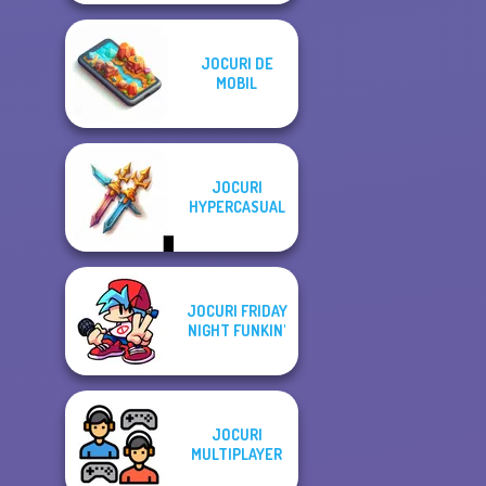
JOCURI DE
MOBIL
JOCURI
HYPERCASUAL
JOCURI FRIDAY
NIGHT FUNKIN'
JOCURI
MULTIPLAYER