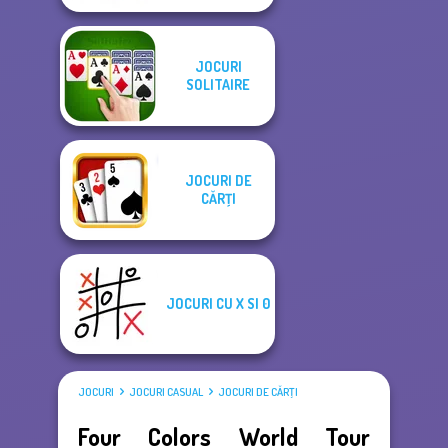
JOCURI
SOLITAIRE
JOCURI DE
CĂRŢI
JOCURI CU X SI 0
JOCURI
JOCURI CASUAL
JOCURI DE CĂRŢI
Four Colors World Tour