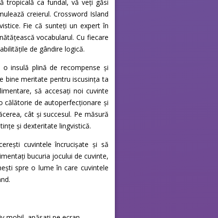
lă tropicală ca fundal, vă veți găsi
imulează creierul. Crossword Island
istice. Fie că sunteți un expert în
nătățească vocabularul. Cu fiecare
bilitățile de gândire logică.
e o insulă plină de recompense și
e bine meritate pentru iscusința ta
limentare, să accesați noi cuvinte
 o călătorie de autoperfecționare și
lăcerea, cât și succesul. Pe măsură
ințe și dexteritate lingvistică.
erești cuvintele încrucișate și să
rimentați bucuria jocului de cuvinte,
rnești spre o lume în care cuvintele
and.
iv mobil, apăsați pe ecran.