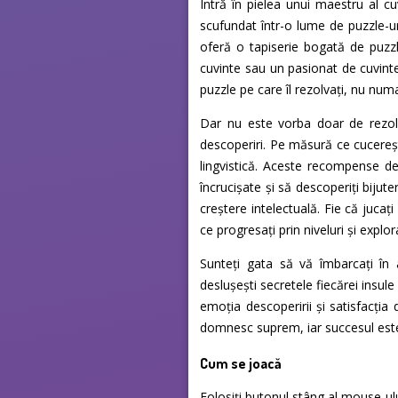
Intră în pielea unui maestru al cuv
scufundat într-o lume de puzzle-ur
oferă o tapiserie bogată de puzzle
cuvinte sau un pasionat de cuvint
puzzle pe care îl rezolvați, nu numa
Dar nu este vorba doar de rezolv
descoperiri. Pe măsură ce cucereșt
lingvistică. Aceste recompense de
încrucișate și să descoperiți bijut
creștere intelectuală. Fie că juca
ce progresați prin niveluri și explo
Sunteți gata să vă îmbarcați în a
deslușești secretele fiecărei insule
emoția descoperirii și satisfacția 
domnesc suprem, iar succesul este 
Cum se joacă
Folosiți butonul stâng al mouse-ulu