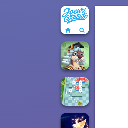
Words With Prof.
Wisely