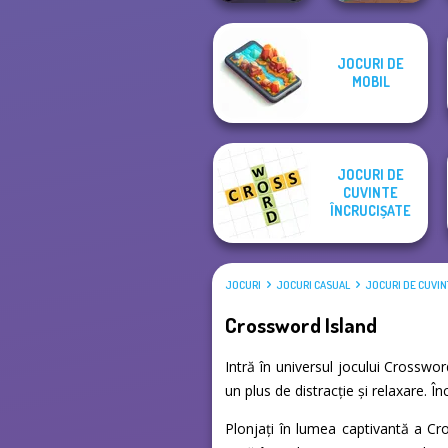
JOCURI DE
MOBIL
Horde Hunters
Dr. Panda Airport
JOCURI DE
CUVINTE
ÎNCRUCIȘATE
JOCURI
JOCURI CASUAL
JOCURI DE CUVIN
Crossword Island
Intră în universul jocului Crosswor
un plus de distracție și relaxare. 
Plonjați în lumea captivantă a Cro