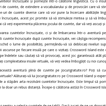
intelor încrucișate și pornește într-o călătorie lingvistică. Cu o insu
i de cuvinte, de extindere a vocabularului și de provocări care vă st
-uri de cuvinte diverse care vă vor pune la încercare abilitățile lingv
e încrucișate, acest joc promite să vă stimuleze mintea și să vă îmbu
i că veți experimenta plăcerea jocului de cuvinte, dar vă veți ascuți și a
area cuvintelor încrucișate, ci și de îmbarcarea într-o aventură p
i cuvinte încrucișate după cuvinte încrucișate, vei câștiga recompens
schid o lume de posibilități, permițându-vă să deblocați niveluri sup
erii ascunse pe fiecare insulă pe care o vizitați. Crossword Island este
ți pe îndelete sau căutați să vă provocați, acest joc garantează atât p
rați complexitatea insulei virtuale, vă veți vedea îmbogățit cu noi cunoșt
ceastă aventură plină de cuvinte pe Jocurigratuite.ro? Poți să cuc
 virtuale? Alăturați-vă lui Jocurigratuite.ro pe Crossword Island și expe
de a stăpâni arta rezolvării cuvintelor încrucișate. Este timpul să po
la doar un rebus distanță. Începe-ți călătoria astăzi în Crossword Isl
i pentru a selecta cuvintele de pe tablă. Dacă jucați de pe un dispozit