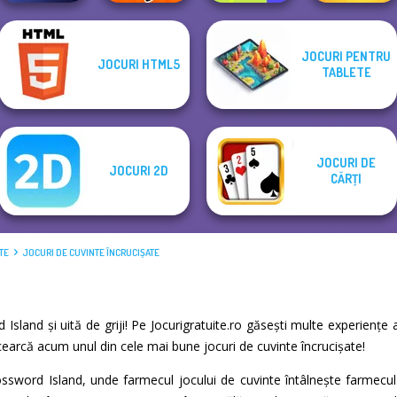
JOCURI PENTRU
JOCURI HTML5
Image
Noob vs Pro
TABLETE
Crossword
Challenge
Cryptograph
Billionaires
JOCURI DE
JOCURI 2D
CĂRŢI
TE
JOCURI DE CUVINTE ÎNCRUCIȘATE
d Island și uită de griji! Pe Jocurigratuite.ro găsești multe experien
Încearcă acum unul din cele mai bune jocuri de cuvinte încrucișate!
ssword Island, unde farmecul jocului de cuvinte întâlnește farmecul 