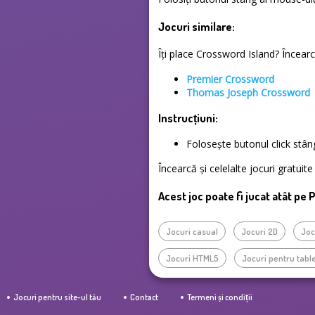
Jocuri similare:
Îți place Crossword Island? Încearcă
Premier Crossword
Thomas Joseph Crossword
Instrucțiuni:
Folosește butonul click stâ
Încearcă și celelalte jocuri gratuit
Acest joc poate fi jucat atât pe 
Jocuri casual
Jocuri 2D
Joc
Jocuri HTML5
Jocuri pentru tabl
Jocuri pentru site-ul tău
Contact
Termeni și condiții