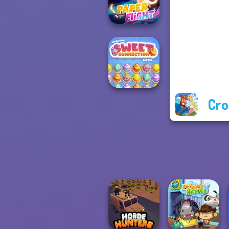
Break n Bounce
Paper Flight
Cro
Mahjong Sweet
Easter