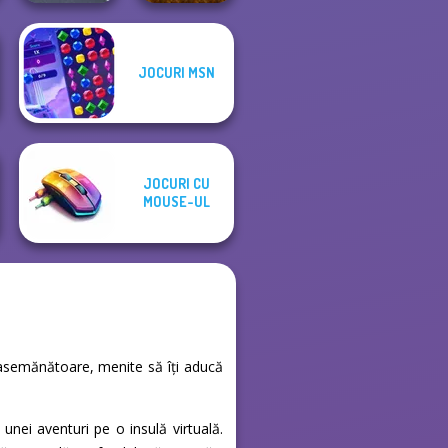
JOCURI MSN
Mini Guardians
Sort Parking
Castle Defense
JOCURI CU
MOUSE-UL
țe asemănătoare, menite să îți aducă
unei aventuri pe o insulă virtuală.