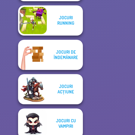
JOCURI
RUNNING
JOCURI DE
ÎNDEMÂNARE
JOCURI
ACȚIUNE
JOCURI CU
VAMPIRI