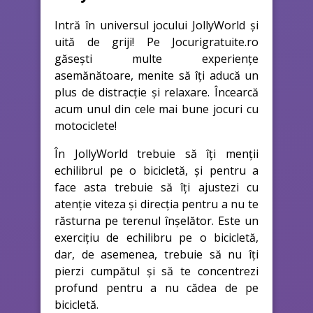
Intră în universul jocului JollyWorld și
uită de griji! Pe Jocurigratuite.ro
găsești multe experiențe
asemănătoare, menite să îți aducă un
plus de distracție și relaxare. Încearcă
acum unul din cele mai bune jocuri cu
motociclete!
În JollyWorld trebuie să îți menții
echilibrul pe o bicicletă, și pentru a
face asta trebuie să îți ajustezi cu
atenție viteza și direcția pentru a nu te
răsturna pe terenul înșelător. Este un
exercițiu de echilibru pe o bicicletă,
dar, de asemenea, trebuie să nu îți
pierzi cumpătul și să te concentrezi
profund pentru a nu cădea de pe
bicicletă.