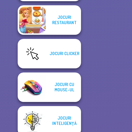
JOCURI
RESTAURANT
JOCURI CLICKER
JOCURI CU
MOUSE-UL
JOCURI
INTELIGENȚĂ