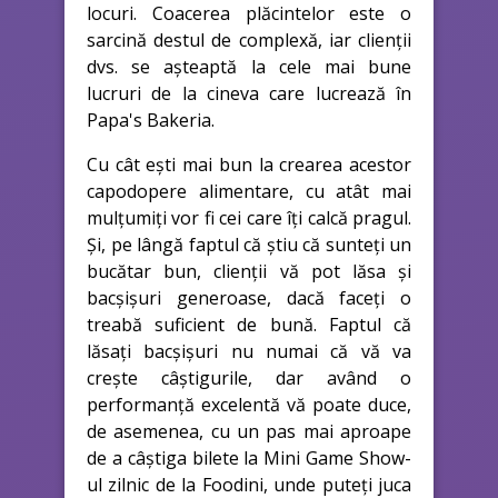
locuri. Coacerea plăcintelor este o
sarcină destul de complexă, iar clienții
dvs. se așteaptă la cele mai bune
lucruri de la cineva care lucrează în
Papa's Bakeria.
Cu cât ești mai bun la crearea acestor
capodopere alimentare, cu atât mai
mulțumiți vor fi cei care îți calcă pragul.
Și, pe lângă faptul că știu că sunteți un
bucătar bun, clienții vă pot lăsa și
bacșișuri generoase, dacă faceți o
treabă suficient de bună. Faptul că
lăsați bacșișuri nu numai că vă va
crește câștigurile, dar având o
performanță excelentă vă poate duce,
de asemenea, cu un pas mai aproape
de a câștiga bilete la Mini Game Show-
ul zilnic de la Foodini, unde puteți juca