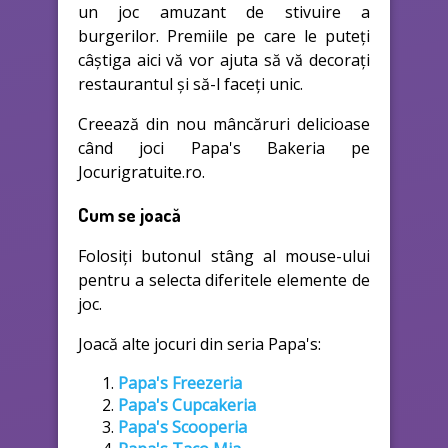
un joc amuzant de stivuire a
burgerilor. Premiile pe care le puteți
câștiga aici vă vor ajuta să vă decorați
restaurantul și să-l faceți unic.
Creează din nou mâncăruri delicioase
când joci Papa's Bakeria pe
Jocurigratuite.ro.
Cum se joacă
Folosiți butonul stâng al mouse-ului
pentru a selecta diferitele elemente de
joc.
Joacă alte jocuri din seria Papa's:
Papa's Freezeria
Papa's Cupcakeria
Papa's Scooperia