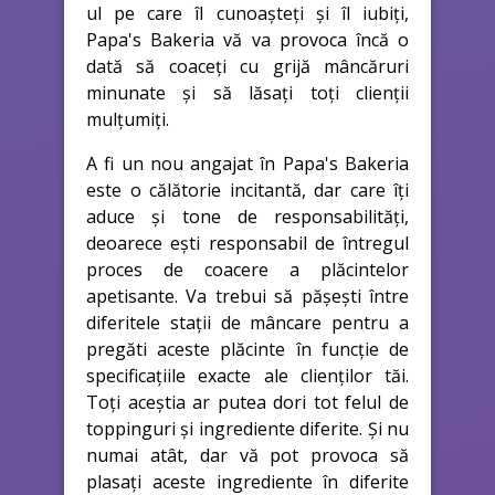
ul pe care îl cunoașteți și îl iubiți,
Papa's Bakeria vă va provoca încă o
dată să coaceți cu grijă mâncăruri
minunate și să lăsați toți clienții
mulțumiți.
A fi un nou angajat în Papa's Bakeria
este o călătorie incitantă, dar care îți
aduce și tone de responsabilități,
deoarece ești responsabil de întregul
proces de coacere a plăcintelor
apetisante. Va trebui să pășești între
diferitele stații de mâncare pentru a
pregăti aceste plăcinte în funcție de
specificațiile exacte ale clienților tăi.
Toți aceștia ar putea dori tot felul de
toppinguri și ingrediente diferite. Și nu
numai atât, dar vă pot provoca să
plasați aceste ingrediente în diferite