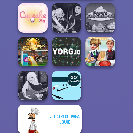
Manga Creator
Vampire Hunter
Papa's
Cupcake Shop
P...
Cupcakeria
3D Free Kick
World Cup 18
YORG.io
Cooking Frenzy
JOCURI CU PAPA
Manga Creator -
LOUIE
Fantasy World...
Go Escape