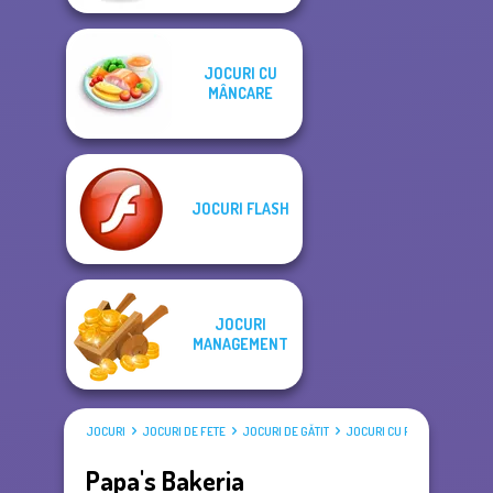
JOCURI CU
MÂNCARE
JOCURI FLASH
JOCURI
MANAGEMENT
JOCURI
JOCURI DE FETE
JOCURI DE GĂTIT
JOCURI CU PAPA LOUIE
Papa's Bakeria