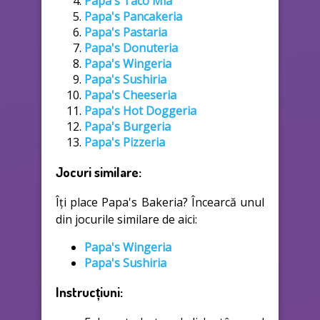
Papa's Taco Mia
Papa's Pancakeria
Papa's Pastaria
Papa's Donuteria
Papa's Wingeria
Papa's Sushiria
Papa's Cheeseria
Papa's Hot Doggeria
Papa's Burgeria
Papa's Pizzeria
Jocuri similare:
Îți place Papa's Bakeria? Încearcă unul
din jocurile similare de aici:
Papa's Wingeria
Papa's Sushiria
Instrucțiuni: