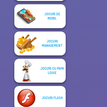
JOCURI DE
MOBIL
JOCURI
MANAGEMENT
JOCURI CU PAPA
LOUIE
JOCURI FLASH