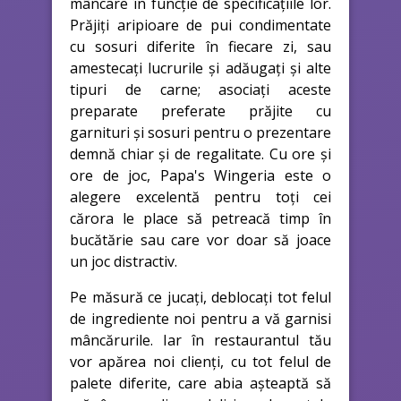
mâncare în funcție de specificațiile lor.
Prăjiți aripioare de pui condimentate
cu sosuri diferite în fiecare zi, sau
amestecați lucrurile și adăugați și alte
tipuri de carne; asociați aceste
preparate preferate prăjite cu
garnituri și sosuri pentru o prezentare
demnă chiar și de regalitate. Cu ore și
ore de joc, Papa's Wingeria este o
alegere excelentă pentru toți cei
cărora le place să petreacă timp în
bucătărie sau care vor doar să joace
un joc distractiv.
Pe măsură ce jucați, deblocați tot felul
de ingrediente noi pentru a vă garnisi
mâncărurile. Iar în restaurantul tău
vor apărea noi clienți, cu tot felul de
palete diferite, care abia așteaptă să