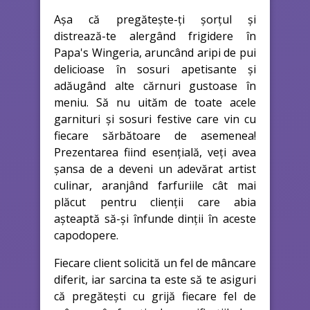
Așa că pregătește-ți șorțul și
distrează-te alergând frigidere în
Papa's Wingeria, aruncând aripi de pui
delicioase în sosuri apetisante și
adăugând alte cărnuri gustoase în
meniu. Să nu uităm de toate acele
garnituri și sosuri festive care vin cu
fiecare sărbătoare de asemenea!
Prezentarea fiind esențială, veți avea
șansa de a deveni un adevărat artist
culinar, aranjând farfuriile cât mai
plăcut pentru clienții care abia
așteaptă să-și înfunde dinții în aceste
capodopere.
Fiecare client solicită un fel de mâncare
diferit, iar sarcina ta este să te asiguri
că pregătești cu grijă fiecare fel de