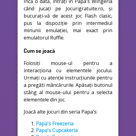
Încă o dată, intrați în Papa's Wingeria
când jucați pe Jocurigratuite.ro, și
bucurați-vă de acest joc Flash clasic,
pus la dispoziție prin intermediul
minunii emulației, mai exact prin
emulatorul Ruffle.
Cum se joacă
Folosiți mouse-ul pentru a
interacționa cu elementele jocului.
Urmați cu atenție instrucțiunile pentru
a pregăti mâncărurile. Apăsați butonul
stâng al mouse-ului pentru a selecta
elementele din joc.
Joacă alte jocuri din seria Papa's:
Papa's Freezeria
Papa's Cupcakeria