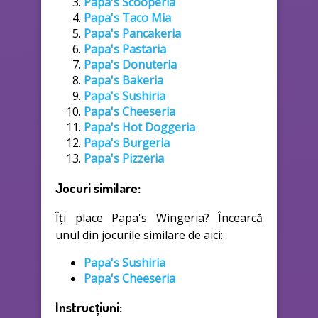
Papa's Scooperia
Papa's Taco Mia
Papa's Pancakeria
Papa's Pastaria
Papa's Donuteria
Papa's Bakeria
Papa's Sushiria
Papa's Cheeseria
Papa's Hot Doggeria
Papa's Burgeria
Papa's Pizzeria
Jocuri similare:
Îți place Papa's Wingeria? Încearcă
unul din jocurile similare de aici:
Papa's Sushiria
Papa's Cheeseria
Instrucțiuni: