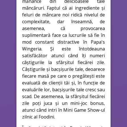
mănânce din delicioasele tale
mâncăruri. Faptul că ai ingrediente și
feluri de mâncare noi ridică nivelul de
complexitate, dar înseamnă, de
asemenea, că provocarea
suplimentară face ca lucrurile să fie în
mod constant distractive în Papa's
Wingeria. Și este întotdeauna
satisfăcător atunci când îți numeri
câștigurile la sfârșitul fiecărei zile.
Câștigurile și bacșișurile tale, deoarece
fiecare masă pe care o pregătești este
evaluată de clienții tăi și, în funcție de
evaluările lor, bacșișurile tale cresc sau
scad. De asemenea, la sfârșitul fiecărei
zile poți juca și un mini-joc bonus,
atunci când intri în Mini Game Show-ul
zilnic al Foodini.