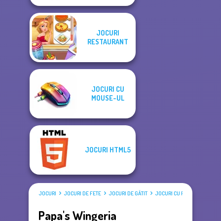
JOCURI
RESTAURANT
JOCURI CU
MOUSE-UL
JOCURI HTML5
JOCURI
JOCURI DE FETE
JOCURI DE GĂTIT
JOCURI CU PAPA LOUIE
Papa's Wingeria