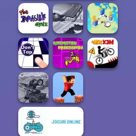
The Impossible
Quiz Classic
Snow Ride 3D
State Connect
Geometry Dash:
FreezeNova
Don't Tap
Game
Vex X3M
JOCURI ONLINE
Sniper Combat
3D
Parkour Block 3D