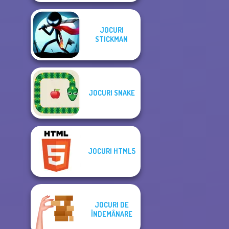
JOCURI
STICKMAN
JOCURI SNAKE
JOCURI HTML5
JOCURI DE
ÎNDEMÂNARE