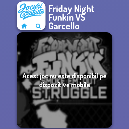
Friday Night
Funkin VS
Garcello
Acest joc nu este disponibil pe
dispozitive mobile