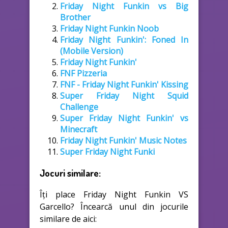
Friday Night Funkin vs Big
Brother
Friday Night Funkin Noob
Friday Night Funkin': Foned In
(Mobile Version)
Friday Night Funkin'
FNF Pizzeria
FNF - Friday Night Funkin' Kissing
Super Friday Night Squid
Challenge
Super Friday Night Funkin' vs
Minecraft
Friday Night Funkin' Music Notes
Super Friday Night Funki
Jocuri similare:
Îți place Friday Night Funkin VS
Garcello? Încearcă unul din jocurile
similare de aici: