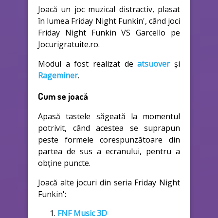
Joacă un joc muzical distractiv, plasat
în lumea Friday Night Funkin', când joci
Friday Night Funkin VS Garcello pe
Jocurigratuite.ro.
Modul a fost realizat de
atsuover
și
Rageminer
.
Cum se joacă
Apasă tastele săgeată la momentul
potrivit, când acestea se suprapun
peste formele corespunzătoare din
partea de sus a ecranului, pentru a
obține puncte.
Joacă alte jocuri din seria Friday Night
Funkin':
FNF Music 3D