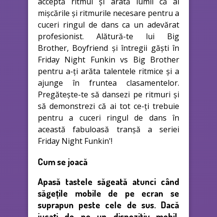
acceptă ritmul și arată lumii că ai
mișcările și ritmurile necesare pentru a
cuceri ringul de dans ca un adevărat
profesionist. Alătură-te lui Big
Brother, Boyfriend și întregii găști în
Friday Night Funkin vs Big Brother
pentru a-ți arăta talentele ritmice și a
ajunge în fruntea clasamentelor.
Pregătește-te să dansezi pe ritmuri și
să demonstrezi că ai tot ce-ți trebuie
pentru a cuceri ringul de dans în
această fabuloasă tranșă a seriei
Friday Night Funkin'!
Cum se joacă
Apasă tastele săgeată atunci când
săgețile mobile de pe ecran se
suprapun peste cele de sus. Dacă
jucați de pe un dispozitiv mobil,