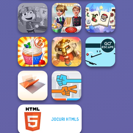
Mahjong
Christmas
Poptropica
Cooking Frenzy
Holiday
For Honor
Rachel Holmes
Warriors io
Go Escape
JOCURI HTML5
Folding Blocks
Puzzle
Roshambo