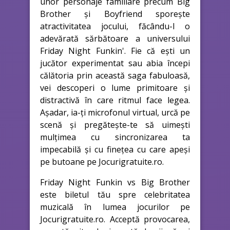
unor personaje familiare precum Big
Brother și Boyfriend sporește
atractivitatea jocului, făcându-l o
adevărată sărbătoare a universului
Friday Night Funkin'. Fie că ești un
jucător experimentat sau abia începi
călătoria prin această saga fabuloasă,
vei descoperi o lume primitoare și
distractivă în care ritmul face legea.
Așadar, ia-ți microfonul virtual, urcă pe
scenă și pregătește-te să uimești
mulțimea cu sincronizarea ta
impecabilă și cu finețea cu care apeși
pe butoane pe Jocurigratuite.ro.
Friday Night Funkin vs Big Brother
este biletul tău spre celebritatea
muzicală în lumea jocurilor pe
Jocurigratuite.ro. Acceptă provocarea,