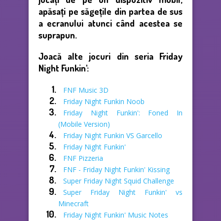
apăsați pe săgețile din partea de sus
a ecranului atunci când acestea se
suprapun.
Joacă alte jocuri din seria Friday
Night Funkin':
FNF Music 3D
Friday Night Funkin Noob
Friday Night Funkin': Foned In
(Mobile Version)
Friday Night Funkin VS Garcello
Friday Night Funkin'
FNF Pizzeria
FNF - Friday Night Funkin' Kissing
Super Friday Night Squid Challenge
Super Friday Night Funkin' vs
Minecraft
Friday Night Funkin' Music Notes