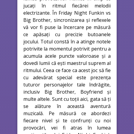
jucați în ritmul fiecărei melodii
electrizante. În Friday Night Funkin vs
Big Brother, sincronizarea și reflexele
vă vor fi puse la încercare pe măsură
ce apăsați cu precizie butoanele
jocului. Totul constă în a atinge notele
potrivite la momentul potrivit pentru a
acumula acele puncte valoroase și a
dovedi lumii că ești maestrul suprem al
ritmului. Ceea ce face ca acest joc să fie
cu adevărat special este prezența
tuturor personajelor tale îndrăgite,
inclusiv Big Brother, Boyfriend și
multe altele. Sunt cu toții aici, gata să ți
se alăture în această aventură
muzicală. Pe măsură ce abordezi
fiecare nivel și te confrunți cu noi
provocări, vei fi atras în lumea