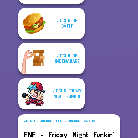
JOCURI DE
GĂTIT
JOCURI DE
ÎNDEMÂNARE
JOCURI FRIDAY
NIGHT FUNKIN'
JOCURI
JOCURI DE FETE
JOCURI DE SĂRUTAT
FNF - Friday Night Funkin'