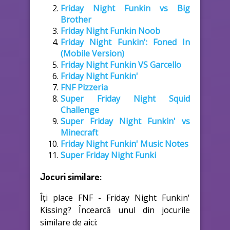
Friday Night Funkin vs Big
Brother
Friday Night Funkin Noob
Friday Night Funkin': Foned In
(Mobile Version)
Friday Night Funkin VS Garcello
Friday Night Funkin'
FNF Pizzeria
Super Friday Night Squid
Challenge
Super Friday Night Funkin' vs
Minecraft
Friday Night Funkin' Music Notes
Super Friday Night Funki
Jocuri similare:
Îți place FNF - Friday Night Funkin'
Kissing? Încearcă unul din jocurile
similare de aici: